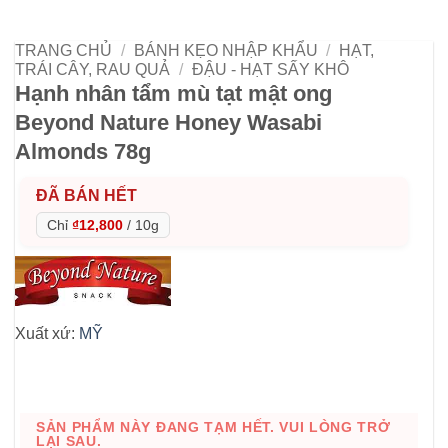
TRANG CHỦ
/
BÁNH KẸO NHẬP KHẨU
/
HẠT,
TRÁI CÂY, RAU QUẢ
/
ĐẬU - HẠT SẤY KHÔ
Hạnh nhân tẩm mù tạt mật ong
Beyond Nature Honey Wasabi
Almonds 78g
ĐÃ BÁN HẾT
Chỉ
₫12,800
/
10g
Xuất xứ:
MỸ
SẢN PHẨM NÀY ĐANG TẠM HẾT. VUI LÒNG TRỞ
LẠI SAU.