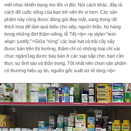
mệt nhọc khiến bụng reo lên vì đói. Nói cách khác, đây là
cách để cuộc sống của bạn trở nên thi vị hơn. Các sản
phẩm này cũng được đóng gói đẹp mắt, sang trọng rất
thích hợp để làm quà biếu cho sếp, người thân, họ hàng
trong những đợt thăm viếng, lễ Tết.</p> <p style="text-
align: justify;">Giữa “rừng” các loại hạt và trái cây sấy
được bán trên thị trường, thậm chí có những loại chỉ vài
chục ngàn/1kg được bày bán ở các sạp sắp chợ, bạn cần
thực sự tỉnh táo và thận trọng. Tốt nhất nên chọn sản phẩm
có thương hiệu uy tín, nguồn gốc xuất xứ rõ ràng.</p>