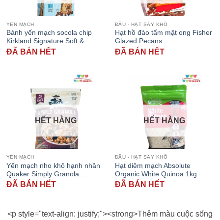
YẾN MẠCH
ĐẬU - HẠT SẤY KHÔ
Bánh yến mạch socola chip
Hạt hồ đào tẩm mật ong Fisher
Kirkland Signature Soft &...
Glazed Pecans...
ĐÃ BÁN HẾT
ĐÃ BÁN HẾT
HẾT HÀNG
HẾT HÀNG
YẾN MẠCH
ĐẬU - HẠT SẤY KHÔ
Yến mạch nho khô hạnh nhân
Hạt diêm mạch Absolute
Quaker Simply Granola...
Organic White Quinoa 1kg
ĐÃ BÁN HẾT
ĐÃ BÁN HẾT
<p style="text-align: justify;"><strong>Thêm màu cuộc sống