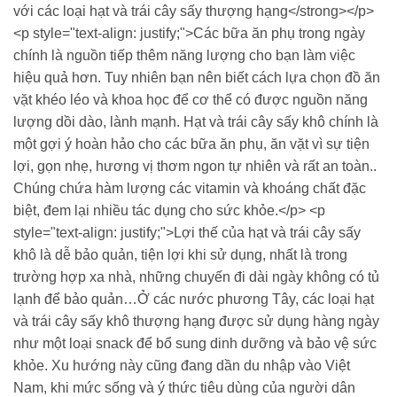
với các loại hạt và trái cây sấy thượng hạng</strong></p>
<p style="text-align: justify;">Các bữa ăn phụ trong ngày
chính là nguồn tiếp thêm năng lượng cho bạn làm việc
hiệu quả hơn. Tuy nhiên bạn nên biết cách lựa chọn đồ ăn
vặt khéo léo và khoa học để cơ thể có được nguồn năng
lượng dồi dào, lành mạnh. Hạt và trái cây sấy khô chính là
một gợi ý hoàn hảo cho các bữa ăn phụ, ăn vặt vì sự tiện
lợi, gọn nhẹ, hương vị thơm ngon tự nhiên và rất an toàn..
Chúng chứa hàm lượng các vitamin và khoáng chất đặc
biệt, đem lại nhiều tác dụng cho sức khỏe.</p> <p
style="text-align: justify;">Lợi thế của hạt và trái cây sấy
khô là dễ bảo quản, tiện lợi khi sử dụng, nhất là trong
trường hợp xa nhà, những chuyến đi dài ngày không có tủ
lạnh để bảo quản…Ở các nước phương Tây, các loại hạt
và trái cây sấy khô thượng hạng được sử dụng hàng ngày
như một loại snack để bổ sung dinh dưỡng và bảo vệ sức
khỏe. Xu hướng này cũng đang dần du nhập vào Việt
Nam, khi mức sống và ý thức tiêu dùng của người dân