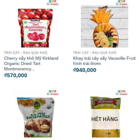
TRÁI CÂY - RAU QUẢ KHÔ
TRÁI CÂY - RAU QUẢ KHÔ
Cherry sấy khô Mỹ Kirkland
Khay trái cây sấy Vacaville Fruit
Organic Dried Tart
hình trái thơm
Montmorency...
₫
940,000
₫
570,000
HẾT HÀNG