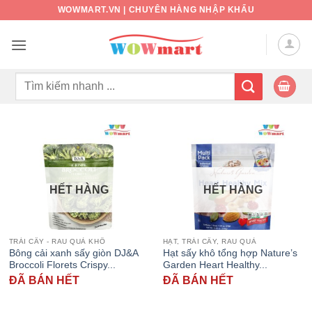
Bỏ
WOWMART.VN | CHUYÊN HÀNG NHẬP KHẨU
qua
nội
dung
Tìm
kiếm:
HẾT HÀNG
HẾT HÀNG
TRÁI CÂY - RAU QUẢ KHÔ
HẠT, TRÁI CÂY, RAU QUẢ
Bông cải xanh sấy giòn DJ&A
Hạt sấy khô tổng hợp Nature’s
Broccoli Florets Crispy...
Garden Heart Healthy...
ĐÃ BÁN HẾT
ĐÃ BÁN HẾT