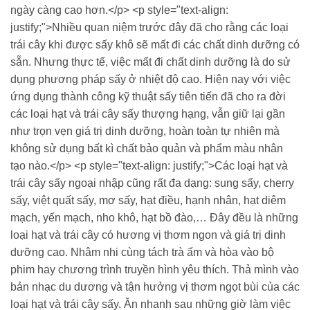
ngày càng cao hơn.</p> <p style="text-align:
justify;">Nhiều quan niệm trước đây đã cho rằng các loại
trái cây khi được sấy khô sẽ mất đi các chất dinh dưỡng có
sẵn. Nhưng thực tế, việc mất đi chất dinh dưỡng là do sử
dụng phương pháp sấy ở nhiệt độ cao. Hiện nay với việc
ứng dụng thành công kỹ thuật sấy tiên tiến đã cho ra đời
các loại hạt và trái cây sấy thượng hạng, vẫn giữ lại gần
như trọn vẹn giá trị dinh dưỡng, hoàn toàn tự nhiên mà
không sử dụng bất kì chất bảo quản và phẩm màu nhân
tạo nào.</p> <p style="text-align: justify;">Các loại hạt và
trái cây sấy ngoại nhập cũng rất đa dạng: sung sấy, cherry
sấy, việt quất sấy, mơ sấy, hạt điều, hạnh nhân, hạt diêm
mạch, yến mạch, nho khô, hạt bồ đào,… Đây đều là những
loại hạt và trái cây có hương vị thơm ngon và giá trị dinh
dưỡng cao. Nhâm nhi cùng tách trà ấm và hòa vào bộ
phim hay chương trình truyền hình yêu thích. Thả mình vào
bản nhạc du dương và tận hưởng vị thơm ngọt bùi của các
loại hạt và trái cây sấy. Ăn nhanh sau những giờ làm việc