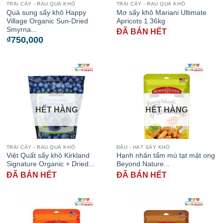
TRÁI CÂY - RAU QUẢ KHÔ
TRÁI CÂY - RAU QUẢ KHÔ
Quả sung sấy khô Happy
Mơ sấy khô Mariani Ultimate
Village Organic Sun-Dried
Apricots 1.36kg
Smyrna...
ĐÃ BÁN HẾT
₫
750,000
HẾT HÀNG
HẾT HÀNG
TRÁI CÂY - RAU QUẢ KHÔ
ĐẬU - HẠT SẤY KHÔ
Việt Quất sấy khô Kirkland
Hạnh nhân tẩm mù tạt mật ong
Signature Organic + Dried...
Beyond Nature...
ĐÃ BÁN HẾT
ĐÃ BÁN HẾT