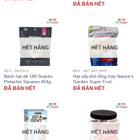
ĐÃ BÁN HẾT
HẾT HÀNG
HẾT HÀNG
KẸO - SOCOLA
ĐẬU - HẠT SẤY KHÔ
Bánh hạt dẻ 180 Snacks
Hạt sấy khô tổng hợp Nature’s
Pistachio Squares 454g
Garden Super Fruit...
ĐÃ BÁN HẾT
ĐÃ BÁN HẾT
HẾT HÀNG
HẾT HÀNG