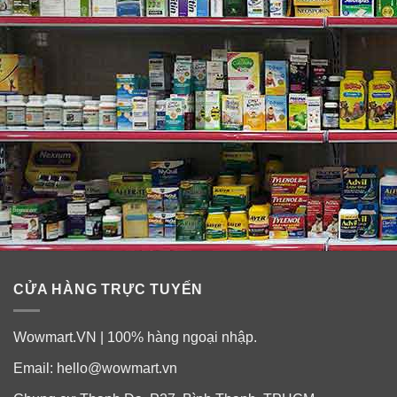
khoẻ đẹp và quyến rũ nhất.
✓
Công thức Sheer Volume Pro-V giúp cho tóc ngày
càng dày và khoẻ hơn.
✓
Dầu gội Pantene Pro V Sheer Volume Dream Care 2
in 1 Shampoo & Conditioner phù hợp với mọi loại tóc và
dùng được cho tóc nhuộm màu.
Thành phần dầu gội và xả tóc Pantene Pro-V Sheer
Volume Dream Care 2 trong 1
CỬA HÀNG TRỰC TUYẾN
Wowmart.VN | 100% hàng ngoại nhập.
Email:
hello@wowmart.vn