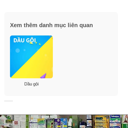
đơn giản để tóc luôn mềm mại và suông mượt.
✓
Sheer Volume 2 In 1 Shampoo & Conditioner nuôi
Xem thêm danh mục liên quan
dưỡng tóc với hỗn hợp các chất dinh dưỡng Pro-V và
chất chống oxy hoá cho tóc khỏi bị hư tổn.
✓
Dầu gội 2 trong 1 Pantene Pro-V Sheer khôi phục
những sợi tóc bị gãy, chẻ ngọn, khô xơ, cháy vàng.
✓
Với sự kết hợp nhiều dưỡng chất cho tóc dầu gội
Pantene Pro-V Sheer Volume Dream Care 2 in 1 mang
lại cho bạn một mái tóc mới như vừa hấp dầu tại Hair
Dầu gội
Salon.
✓
Giàu dưỡng chất nhưng dầu gội xả Pantene Sheer
Volume Dream Care không hề gây cho tóc bạn sự nặng
nề, bết dính. Dùng Sheer Volume Pantene bạn sẽ phải
sở hữu một mái tóc bồng bềnh, nhẹ nhàng nhưng là