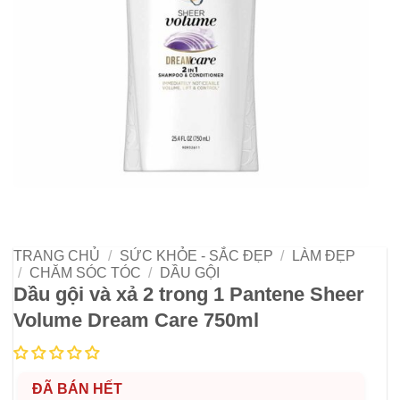
TRANG CHỦ
/
SỨC KHỎE - SẮC ĐẸP
/
LÀM ĐẸP
/
CHĂM SÓC TÓC
/
DẦU GỘI
Dầu gội và xả 2 trong 1 Pantene Sheer
Volume Dream Care 750ml
ĐÃ BÁN HẾT