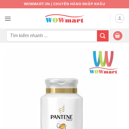
Bỏ
WOWMART.VN | CHUYÊN HÀNG NHẬP KHẨU
qua
nội
dung
Tìm
kiếm: