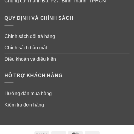
Chung cư Thanh Đa, P27, Bình Thạnh, TPHCM
QUY ĐỊNH VÀ CHÍNH SÁCH
Chính sách đổi trả hàng
Chính sách bảo mật
Điều khoản và điều kiện
Hướng dẫn sử dụng dầu gội và xả 2 trong 1
Pantene Pro V Sheer Volume Dream Care
HỖ TRỢ KHÁCH HÀNG
Hướng dẫn mua hàng
Kiểm tra đơn hàng