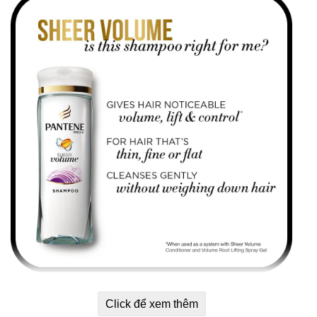
✓
Làm sạch nhẹ nhàng.
Click để xem thêm
✓
Cung cấp dinh dưỡng cho tóc chỉ trong 1 bước gội