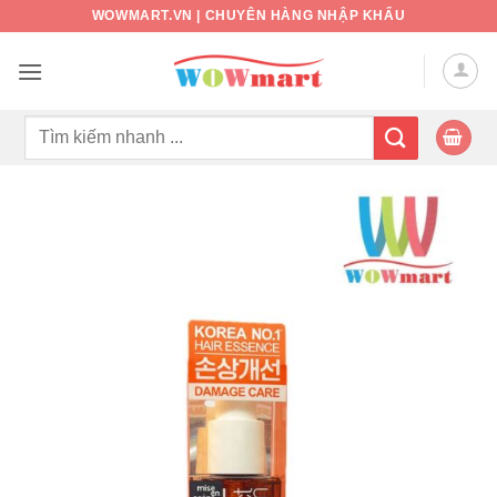
Bỏ
WOWMART.VN | CHUYÊN HÀNG NHẬP KHẨU
qua
nội
dung
Tìm
kiếm: