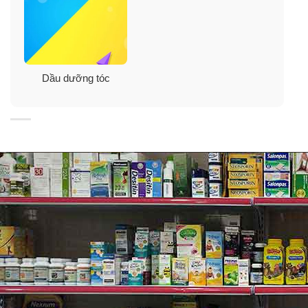
✓
Bảo vệ mái tóc của bạn khỏi bụi mịn và các tác nhân
gây hại từ môi trường.
✓
Phủ lớp biểu bì tóc của bạn để ngăn tóc của bạn bị
Dầu dưỡng tóc
hư hại.
✓
Ngăn ngừa tóc chẻ ngọn khi tạo kiểu tóc bằng máy
kẹp duỗi, máy uốn và máy sấy…
Hỗn hợp “7X Golden Oil” với 7 thành phần
tinh dầu vàng tự nhiên:
✓
Argan và Marula bảo vệ tóc khỏi hư tổn.
✓
Olive và Camellia nuôi dưỡng mái tóc.
✓
Jojoba dưỡng ẩm.
✓
Apricot cho tóc sáng bóng, sóng sánh, quyến rũ.