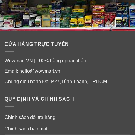
✓
Coconut tạo lớp màng chắn bảo vệ các tác nhân gây
hại tổn thương đến mái tóc và khóa ẩm.
CỬA HÀNG TRỰC TUYẾN
Wowmart.VN | 100% hàng ngoại nhập.
Email:
hello@wowmart.vn
Chung cư Thanh Đa, P27, Bình Thạnh, TPHCM
Hỗn hợp 7 thành phần tinh dầu vàng và 7 lợi ích tuyệt vời
QUY ĐỊNH VÀ CHÍNH SÁCH
cho mái tóc: Bảo vệ – Nuôi dưỡng – Giữ ẩm – Tăng khả
năng phục hồi tóc hư tổn, khô xơ, chẻ ngọn, rối bời để tóc
được bóng khỏe, suôn mượt.
Chính sách đổi trả hàng
Chính sách bảo mật
Thành phần của Serum dưỡng tóc Mise En