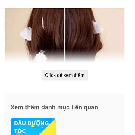
Click để xem thêm
Tạo lớp màng bảo vệ ngăn mái tóc hư tổn. Giảm thiểu độ
Xem thêm danh mục liên quan
bám bụi bẩn lên tóc.
Lợi ích: