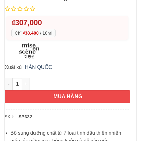
₫
307,000
Chỉ
₫38,400
/
10ml
Xuất xứ:
HÀN QUỐC
Serum dưỡng tóc Mise En Scene Perfect Serum Original 80ml s
MUA HÀNG
SP632
SKU:
Bổ sung dưỡng chất từ 7 loại tinh dầu thiên nhiên
giúp tóc mềm mại, bóng khỏe và dễ vào nếp.