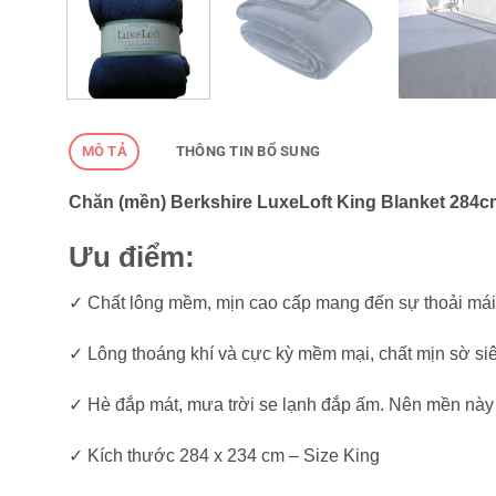
MÔ TẢ
THÔNG TIN BỔ SUNG
Chăn (mền) Berkshire LuxeLoft King Blanket 284cm 
Ưu điểm:
✓ Chất lông mềm, mịn cao cấp mang đến sự thoải mái t
✓ Lông thoáng khí và cực kỳ mềm mại, chất mịn sờ siê
✓ Hè đắp mát, mưa trời se lạnh đắp ấm. Nên mền này đ
✓ Kích thước 284 x 234 cm – Size King