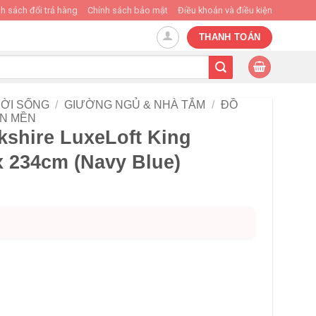
h sách đổi trả hàng
Chính sách bảo mật
Điều khoản và điều kiện
THANH TOÁN
ỜI SỐNG
/
GIƯỜNG NGỦ & NHÀ TẮM
/
ĐỒ
N MỀN
kshire LuxeLoft King
x 234cm (Navy Blue)