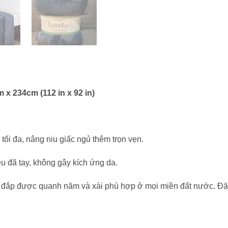
x 234cm (112 in x 92 in)
ối đa, nâng niu giấc ngủ thêm trọn vẹn.
u đã tay, không gây kích ứng da.
ắp được quanh năm và xài phù hợp ở mọi miền đất nước. Đặc bi