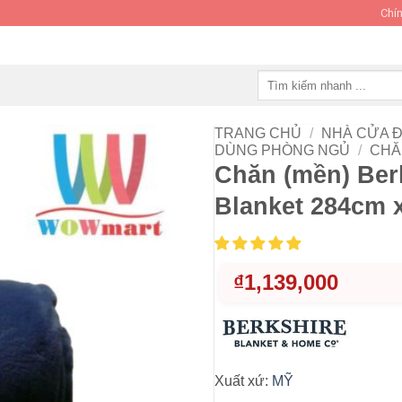
Chín
Tìm
kiếm:
TRANG CHỦ
/
NHÀ CỬA Đ
DÙNG PHÒNG NGỦ
/
CHĂ
Chăn (mền) Ber
Blanket 284cm 
₫
1,139,000
Xuất xứ:
MỸ