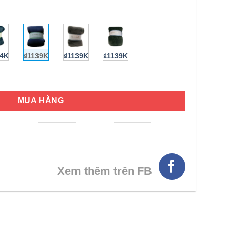
44K
₫1139K
₫1139K
₫1139K
t King Blanket 284cm x 234cm (Navy Blue) số lượng
MUA HÀNG
HÌNH THẬT
Xem thêm trên FB