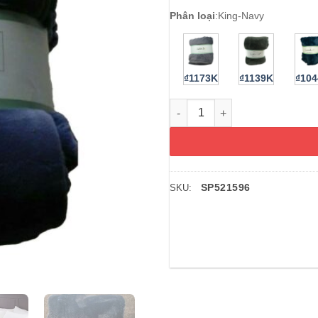
Phân loại
:
King-Navy
₫1173K
₫1139K
₫10
Chăn (mền) Berkshire LuxeLof
SP521596
SKU: