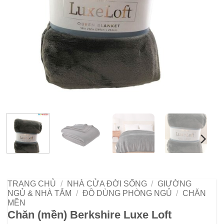
TRANG CHỦ
/
NHÀ CỬA ĐỜI SỐNG
/
GIƯỜNG
NGỦ & NHÀ TẮM
/
ĐỒ DÙNG PHÒNG NGỦ
/
CHĂN
MỀN
Chăn (mền) Berkshire Luxe Loft