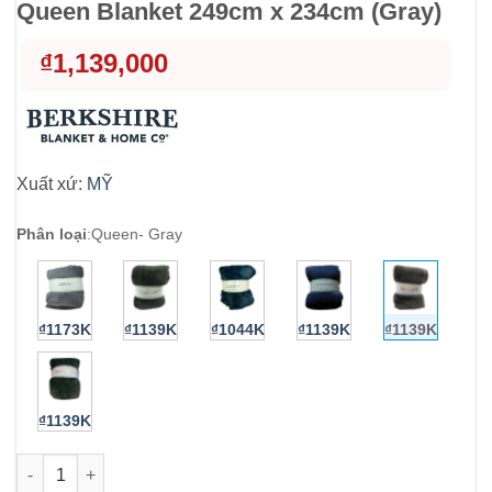
Queen Blanket 249cm x 234cm (Gray)
₫
1,139,000
Xuất xứ:
MỸ
Phân loại
:
Queen- Gray
₫1173K
₫1139K
₫1044K
₫1139K
₫1139K
₫1139K
Chăn (mền) Berkshire Luxe Loft Queen Blanket 249cm x 234cm 