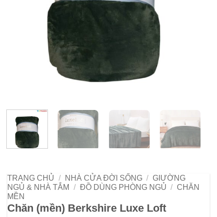
TRANG CHỦ
/
NHÀ CỬA ĐỜI SỐNG
/
GIƯỜNG
NGỦ & NHÀ TẮM
/
ĐỒ DÙNG PHÒNG NGỦ
/
CHĂN
MỀN
Chăn (mền) Berkshire Luxe Loft