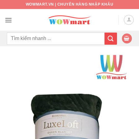
Bỏ
WOWMART.VN | CHUYÊN HÀNG NHẬP KHẨU
qua
nội
dung
Tìm
kiếm: