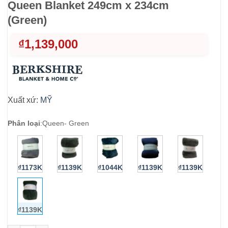
Queen Blanket 249cm x 234cm
(Green)
₫
1,139,000
Xuất xứ:
MỸ
Phân loại
:
Queen- Green
₫1173K
₫1139K
₫1044K
₫1139K
₫1139K
₫1139K