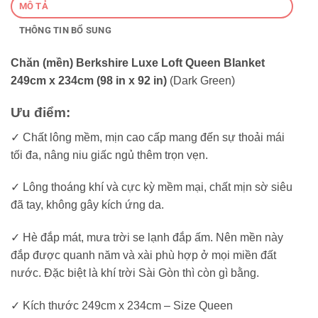
MÔ TẢ
THÔNG TIN BỔ SUNG
Chăn (mền) Berkshire Luxe Loft Queen Blanket
249cm x 234cm (98 in x 92 in)
(Dark Green)
Ưu điểm:
✓ Chất lông mềm, mịn cao cấp mang đến sự thoải mái
tối đa, nâng niu giấc ngủ thêm trọn vẹn.
✓ Lông thoáng khí và cực kỳ mềm mại, chất mịn sờ siêu
đã tay, không gây kích ứng da.
✓ Hè đắp mát, mưa trời se lạnh đắp ấm. Nên mền này
đắp được quanh năm và xài phù hợp ở mọi miền đất
nước. Đặc biệt là khí trời Sài Gòn thì còn gì bằng.
✓ Kích thước 249cm x 234cm – Size Queen