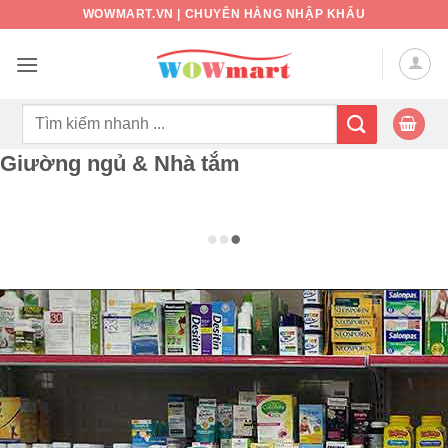
Bỏ
WOWMART.VN | CHUYÊN HÀNG NHẬP KHẨU
qua
nội
dung
Tìm
kiếm:
Giường ngủ & Nhà tắm