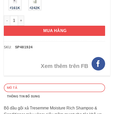
₫161K
₫242K
Bộ dầu gội xả Tresemme Moisture Rich Shampoo & Conditioner
MUA HÀNG
SP481924
SKU:
Xem thêm trên FB
MÔ TẢ
THÔNG TIN BỔ SUNG
Bộ dầu gội xả Tresemme Moisture Rich Shampoo &