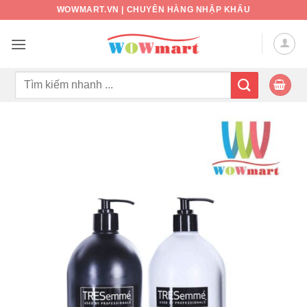
Bỏ
WOWMART.VN | CHUYÊN HÀNG NHẬP KHẨU
qua
nội
dung
Tìm
kiếm: