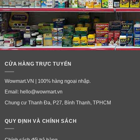
CỬA HÀNG TRỰC TUYẾN
Wowmart.VN | 100% hàng ngoại nhập.
Email:
hello@wowmart.vn
Chung cư Thanh Đa, P27, Bình Thạnh, TPHCM
QUY ĐỊNH VÀ CHÍNH SÁCH
Chính sách đổi trả hàng