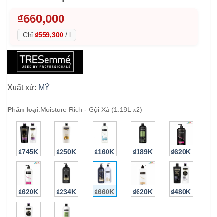
₫
660,000
Chỉ
₫559,300
/
l
Xuất xứ:
MỸ
Phân loại
:
Moisture Rich - Gội Xả (1.18L x2)
₫745K
₫250K
₫160K
₫189K
₫620K
₫620K
₫234K
₫660K
₫620K
₫480K