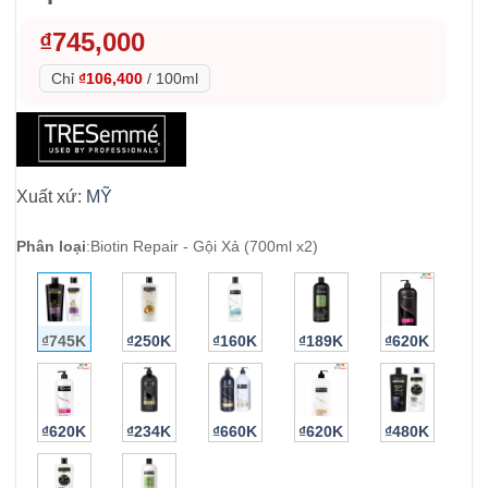
₫
745,000
Chỉ
₫106,400
/
100ml
Xuất xứ:
MỸ
Phân loại
:
Biotin Repair - Gội Xả (700ml x2)
₫745K
₫250K
₫160K
₫189K
₫620K
₫620K
₫234K
₫660K
₫620K
₫480K