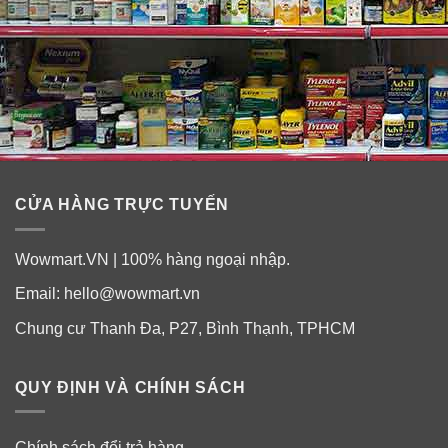
CỬA HÀNG TRỰC TUYẾN
Wowmart.VN | 100% hàng ngoại nhập.
Email:
hello@wowmart.vn
Chung cư Thanh Đa, P27, Bình Thạnh, TPHCM
QUY ĐỊNH VÀ CHÍNH SÁCH
Chính sách đổi trả hàng