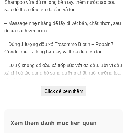
Shampoo vừa đủ ra lòng bàn tay, thêm nước tạo bọt,
sau đó thoa đều lên da đầu và tóc.
– Massage nhẹ nhàng để lấy đi vết bẩn, chất nhờn, sau
đó xả sạch với nước.
– Dùng 1 lượng dầu xả Tresemme Biotin + Repair 7
Conditioner ra lòng bàn tay và thoa đều lên tóc.
– Lưu ý không để dầu xả tiếp xúc với da đầu. Bởi vì đầu
xả chỉ có tác dụng bổ sung dưỡng chất nuôi dưỡng tóc,
chứ không có tác dụng làm sạch da đầu.
Click để xem thêm
– Sau 2-3 phút, xả lại thật sạch với nước.
Xem thêm danh mục liên quan