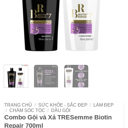
TRANG CHỦ
/
SỨC KHỎE - SẮC ĐẸP
/
LÀM ĐẸP
/
CHĂM SÓC TÓC
/
DẦU GỘI
Combo Gội và Xả TRESemme Biotin
Repair 700ml