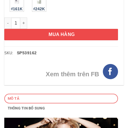
₫161K
₫242K
Combo Gội và Xả TRESemme Biotin Repair 700ml số lượng
MUA HÀNG
SP539162
SKU:
Xem thêm trên FB
MÔ TẢ
THÔNG TIN BỔ SUNG