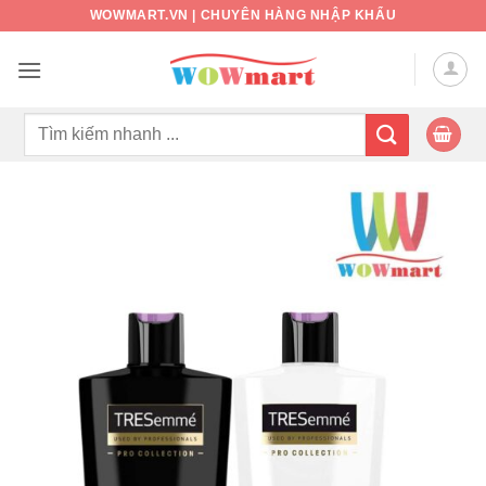
Bỏ
WOWMART.VN | CHUYÊN HÀNG NHẬP KHẨU
qua
nội
dung
Tìm
kiếm: