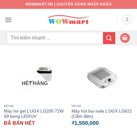
Bỏ
WOWMART.VN | CHUYÊN HÀNG NHẬP KHẨU
qua
nội
dung
Tìm
kiếm:
HẾT HÀNG
MÓNG
MÓNG
Máy hơ gel L’UGX LG205 72W
Máy hút bụi nails L’UGX LG621
69 bóng LED/UV
(Cắm điện)
₫
1,550,000
ĐÃ BÁN HẾT