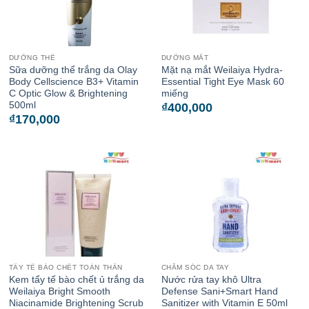
DƯỠNG THỂ
DƯỠNG MẮT
Sữa dưỡng thể trắng da Olay
Mặt nạ mắt Weilaiya Hydra-
Body Cellscience B3+ Vitamin
Essential Tight Eye Mask 60
C Optic Glow & Brightening
miếng
500ml
₫
400,000
₫
170,000
TẨY TẾ BÀO CHẾT TOÀN THÂN
CHĂM SÓC DA TAY
Kem tẩy tế bào chết ủ trắng da
Nước rửa tay khô Ultra
Weilaiya Bright Smooth
Defense Sani+Smart Hand
Niacinamide Brightening Scrub
Sanitizer with Vitamin E 50ml