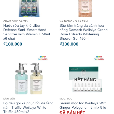
CHĂM SÓC DA TAY
XÀ BÔNG - SỮA TẮM
Nước rửa tay khô Ultra
Sữa tắm trắng da cánh hoa
Defense Sani+Smart Hand
hồng Damask Weilaiya Grand
Sanitizer with Vitamin E 50ml
Rose Extracts Whitening
x6 chai
Shower Gel 450ml
₫
180,000
₫
330,000
HẾT HÀNG
DẦU GỘI
MỌC TÓC
Bộ dầu gội xả phục hồi đa tầng
Serum mọc tóc Weilaiya With
nấm Truffle Weilaiya White
Ginger Polygonum 5ml x 8 lọ
Truffle 450ml x2
ĐÃ BÁN HẾT