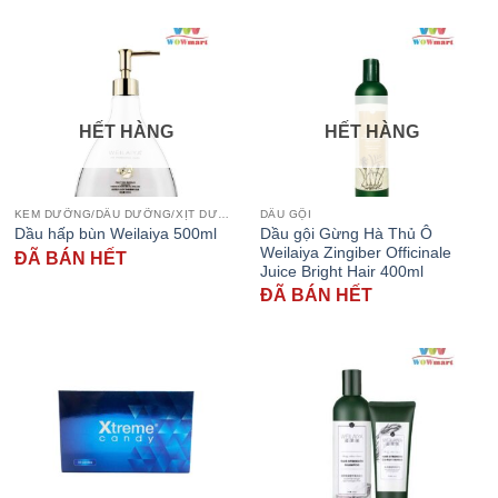
HẾT HÀNG
HẾT HÀNG
KEM DƯỠNG/DẦU DƯỠNG/XỊT DƯỠNG
DẦU GỘI
Dầu gội Gừng Hà Thủ Ô
Dầu hấp bùn Weilaiya 500ml
Weilaiya Zingiber Officinale
ĐÃ BÁN HẾT
Juice Bright Hair 400ml
ĐÃ BÁN HẾT