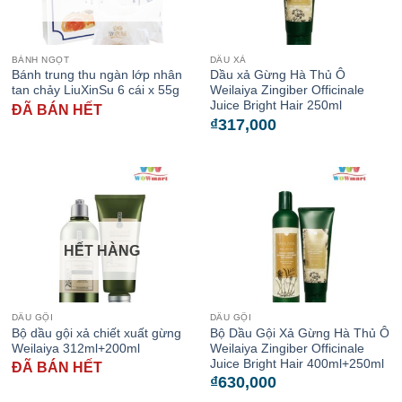
BÁNH NGỌT
DẦU XẢ
Bánh trung thu ngàn lớp nhân
Dầu xả Gừng Hà Thủ Ô
tan chảy LiuXinSu 6 cái x 55g
Weilaiya Zingiber Officinale
Juice Bright Hair 250ml
ĐÃ BÁN HẾT
₫
317,000
HẾT HÀNG
DẦU GỘI
DẦU GỘI
Bộ dầu gội xả chiết xuất gừng
Bộ Dầu Gội Xả Gừng Hà Thủ Ô
Weilaiya 312ml+200ml
Weilaiya Zingiber Officinale
Juice Bright Hair 400ml+250ml
ĐÃ BÁN HẾT
₫
630,000