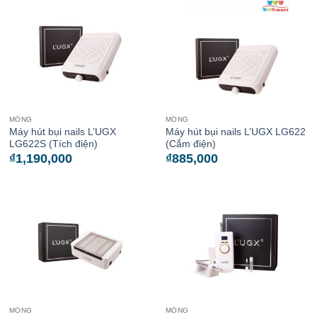
MÓNG
MÓNG
Máy hút bụi nails L’UGX
Máy hút bụi nails L’UGX LG622
LG622S (Tích điện)
(Cắm điện)
₫
1,190,000
₫
885,000
MÓNG
MÓNG