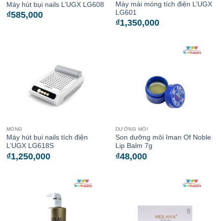
Máy mài móng tích điện L’UGX
Máy hút bụi nails L’UGX LG608
LG601
₫
585,000
₫
1,350,000
MÓNG
DƯỠNG MÔI
Máy hút bụi nails tích điện
Son dưỡng môi Iman Of Noble
L’UGX LG618S
Lip Balm 7g
₫
1,250,000
₫
48,000