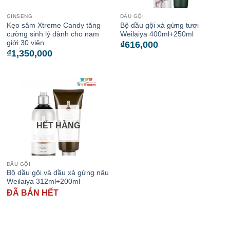
GINSENG
DẦU GỘI
Kẹo sâm Xtreme Candy tăng
Bộ dầu gội xả gừng tươi
cường sinh lý dành cho nam
Weilaiya 400ml+250ml
giới 30 viên
₫
616,000
₫
1,350,000
HẾT HÀNG
DẦU GỘI
Bộ dầu gội và dầu xả gừng nâu
Weilaiya 312ml+200ml
ĐÃ BÁN HẾT