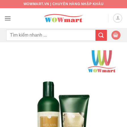
Bỏ
WOWMART.VN | CHUYÊN HÀNG NHẬP KHẨU
qua
nội
dung
Tìm
kiếm: