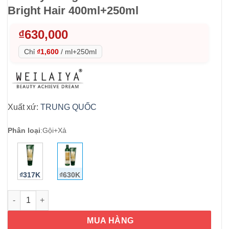
Bright Hair 400ml+250ml
₫
630,000
Chỉ
₫1,600
/
ml+250ml
Xuất xứ:
TRUNG QUỐC
Phân loại
:
Gội+Xả
₫317K
₫630K
Bộ Dầu Gội Xả Gừng Hà Thủ Ô Weilaiya Zingiber Officinale Jui
MUA HÀNG