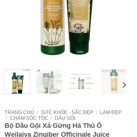
TRANG CHỦ
/
SỨC KHỎE - SẮC ĐẸP
/
LÀM ĐẸP
/
CHĂM SÓC TÓC
/
DẦU GỘI
Bộ Dầu Gội Xả Gừng Hà Thủ Ô
Weilaiya Zingiber Officinale Juice