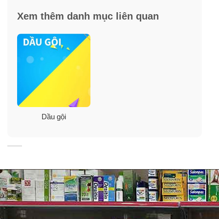
Vân Nam, Hà Thủ Ô, Lavender và Tổng hợp tinh chất
Xem thêm danh mục liên quan
thảo dược gồm: Lá trắc bách, rễ hoàng liên, Lá bạch
tiên, khổ sâm, vỏ cây…
– Gừng:
Dầu gội và xả Weilaiya có chứa thành phần gừng, có
thể làm sạch da đầu, loại bỏ gàu và ngăn ngừa rụng tóc.
Dầu gội