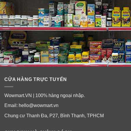
– Hà thủ ô:
Hà thủ ô có hoạt tính SOD – Superoxide dismutase.
Hoạt tính này có tác dụng rất lớn trong việc làm sạch
nang tóc, hút bớt dầu. Bên cạnh đó, chúng không để lại
chất cặn bã hay dư lượng sau khi làm sạch giống như
các loại dầu gội và xả khác, vì vậy mái tóc của bạn sẽ
cảm thấy nhẹ nhàng và đầy đặn hơn.
CỬA HÀNG TRỰC TUYẾN
Wowmart.VN | 100% hàng ngoại nhập.
Email:
hello@wowmart.vn
Chung cư Thanh Đa, P27, Bình Thạnh, TPHCM