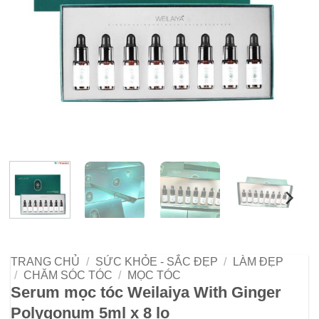
TRANG CHỦ
/
SỨC KHỎE - SẮC ĐẸP
/
LÀM ĐẸP
/
CHĂM SÓC TÓC
/
MỌC TÓC
Serum mọc tóc Weilaiya With Ginger
Polygonum 5ml x 8 lọ