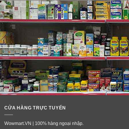
✓
Thúc đẩy sự lưu thông vi mạch và trao đổi chất trong
các tế bào nang tóc, củng cố chất tóc.
✓
Cải thiện chất lượng, số lượng tóc, tăng độ dày, cung
cấp dưỡng chất giúp bạn sở hữu mái tóc dày dặn, suôn
mượt, óng ả.
CỬA HÀNG TRỰC TUYẾN
Wowmart.VN | 100% hàng ngoại nhập.