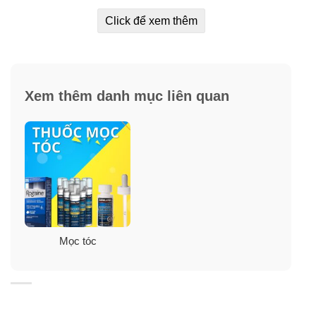
Click để xem thêm
Xem thêm danh mục liên quan
Ưu điểm serum mọc tóc Weilaiya With
Ginger Polygonum
Mọc tóc
✓
Chống rụng tóc, kích thích tóc mọc nhanh đều.
✓
Kích thích quá trình tái sinh chân tóc, nuôi dưỡng tóc
chắc khỏe từ gốc tới ngọn.