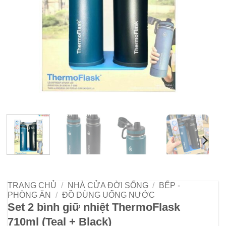
TRANG CHỦ
/
NHÀ CỬA ĐỜI SỐNG
/
BẾP -
PHÒNG ĂN
/
ĐỒ DÙNG UỐNG NƯỚC
Set 2 bình giữ nhiệt ThermoFlask
710ml (Teal + Black)