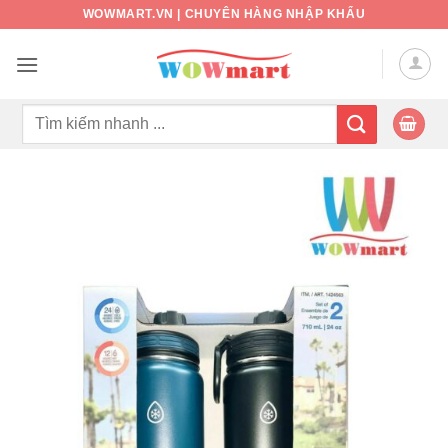
Bỏ
WOWMART.VN | CHUYÊN HÀNG NHẬP KHẨU
qua
nội
dung
Tìm
kiếm: