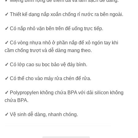
✓
Miệng bình rộng để thêm đá và làm sạch dễ dàng.
✓
Thiết kế dạng nắp xoắn chống rỉ nước ra bên ngoài.
✓
Có nắp nhỏ vặn bên trên để uống trực tiếp.
✓
Có vòng nhựa nhỏ ở phần nắp để xỏ ngón tay khi
cầm chống trượt và dễ dàng mang theo.
✓
Có lớp cao su bọc bảo vệ đáy bình.
✓
Có thể cho vào máy rửa chén để rửa.
✓
Polypropylen không chứa BPA với dải silicon không
chứa BPA.
✓
Vệ sinh dễ dàng, nhanh chóng.