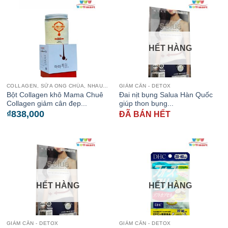
HẾT HÀNG
COLLAGEN, SỮA ONG CHÚA, NHAU THAI CỪU
GIẢM CÂN - DETOX
Bột Collagen khô Mama Chuê
Đai nịt bụng Salua Hàn Quốc
Collagen giảm cân đẹp...
giúp thon bụng...
₫
838,000
ĐÃ BÁN HẾT
HẾT HÀNG
HẾT HÀNG
GIẢM CÂN - DETOX
GIẢM CÂN - DETOX