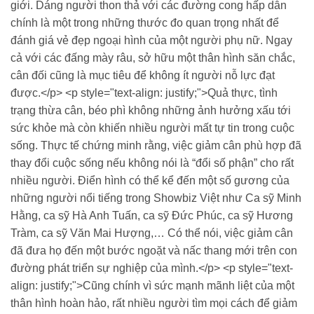
giới. Dáng người thon thả với các đường cong hấp dẫn
chính là một trong những thước đo quan trọng nhất để
đánh giá vẻ đẹp ngoại hình của một người phụ nữ. Ngay
cả với các đấng mày râu, sở hữu một thân hình săn chắc,
cân đối cũng là mục tiêu để không ít người nỗ lực đạt
được.</p> <p style="text-align: justify;">Quả thực, tình
trạng thừa cân, béo phì không những ảnh hưởng xấu tới
sức khỏe mà còn khiến nhiều người mất tự tin trong cuộc
sống. Thực tế chứng minh rằng, việc giảm cân phù hợp đã
thay đổi cuộc sống nếu không nói là “đổi số phận” cho rất
nhiều người. Điển hình có thể kể đến một số gương của
những người nổi tiếng trong Showbiz Việt như Ca sỹ Minh
Hằng, ca sỹ Hà Anh Tuấn, ca sỹ Đức Phúc, ca sỹ Hương
Tràm, ca sỹ Văn Mai Hượng,… Có thể nói, việc giảm cân
đã đưa họ đến một bước ngoặt và nấc thang mới trên con
đường phát triển sự nghiệp của mình.</p> <p style="text-
align: justify;">Cũng chính vì sức mạnh mãnh liệt của một
thân hình hoàn hảo, rất nhiều người tìm mọi cách để giảm