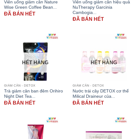
Viên uống giảm cân Nature
Viên uống giảm cân hiệu quả
Wise Green Coffee Bean...
NuTherapy Garcinia
Cambogia...
ĐÃ BÁN HẾT
ĐÃ BÁN HẾT
HẾT HÀNG
HẾT HÀNG
GIẢM CÂN - DETOX
GIẢM CÂN - DETOX
Trà giảm cân ban đêm Orihiro
Nước trái cây DETOX cơ thể
Night Diet Tea...
Milical Draineur của...
ĐÃ BÁN HẾT
ĐÃ BÁN HẾT