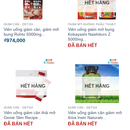
HẾT HÀNG
GIẢM CÂN - DETOX
THẨM MỸ KHÔNG PHẪU THUẬT
Viên uống giảm cân, giảm mỡ
Viên uống giảm mỡ bụng
bụng Rohto 5000mg...
Kobayashi Naishituro Z
5000mg...
₫
974,000
ĐÃ BÁN HẾT
HẾT HÀNG
HẾT HÀNG
GIẢM CÂN - DETOX
GIẢM CÂN - DETOX
Viên uống giảm cân thải mỡ
Viên uống giảm cân giảm mỡ
Genie Slim Recipe...
thừa Irwin Naturals...
ĐÃ BÁN HẾT
ĐÃ BÁN HẾT