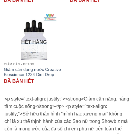
ĐÃ BÁN HẾT
ĐÃ BÁN HẾT
HẾT HÀNG
GIẢM CÂN - DETOX
Giảm cân dạng nước Creative
Bioscience 1234 Diet Drop...
ĐÃ BÁN HẾT
<p style="text-align: justify;"><strong>Giảm cân nặng, nâng
tầm cuộc sống</strong></p> <p style="text-align:
justify;">Sở hữu thân hình “mình hạc xương mai” không
chỉ là xu thế thịnh hành của các Sao nữ trong Showbiz mà
còn là mong ước của đa số chị em phụ nữ trên toàn thế