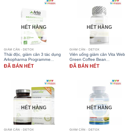
HẾT HÀNG
HẾT HÀNG
GIẢM CÂN - DETOX
GIẢM CÂN - DETOX
Thải độc, giảm cân 3 tác dụng
Viên uống giảm cân Vita Web
Arkopharma Programme...
Green Coffee Bean...
ĐÃ BÁN HẾT
ĐÃ BÁN HẾT
HẾT HÀNG
HẾT HÀNG
GIẢM CÂN - DETOX
GIẢM CÂN - DETOX