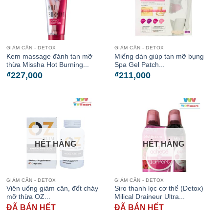
GIẢM CÂN - DETOX
GIẢM CÂN - DETOX
Kem massage đánh tan mỡ
Miếng dán giúp tan mỡ bụng
thừa Missha Hot Burning...
Spa Gel Patch...
₫
227,000
₫
211,000
HẾT HÀNG
HẾT HÀNG
GIẢM CÂN - DETOX
GIẢM CÂN - DETOX
Viên uống giảm cân, đốt cháy
Siro thanh lọc cơ thể (Detox)
mỡ thừa OZ...
Milical Draineur Ultra...
ĐÃ BÁN HẾT
ĐÃ BÁN HẾT