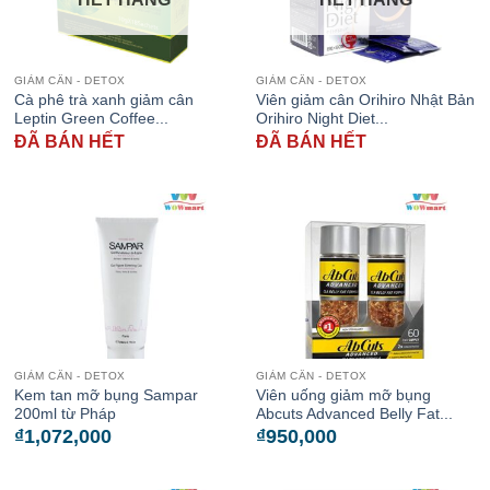
GIẢM CÂN - DETOX
GIẢM CÂN - DETOX
Cà phê trà xanh giảm cân
Viên giảm cân Orihiro Nhật Bản
Leptin Green Coffee...
Orihiro Night Diet...
ĐÃ BÁN HẾT
ĐÃ BÁN HẾT
GIẢM CÂN - DETOX
GIẢM CÂN - DETOX
Kem tan mỡ bụng Sampar
Viên uống giảm mỡ bụng
200ml từ Pháp
Abcuts Advanced Belly Fat...
₫
1,072,000
₫
950,000