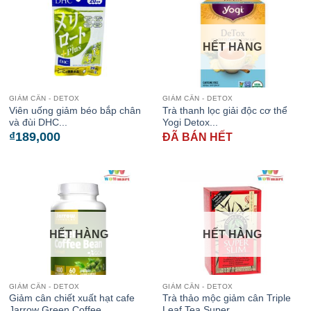
HẾT HÀNG
GIẢM CÂN - DETOX
GIẢM CÂN - DETOX
Viên uống giảm béo bắp chân
Trà thanh lọc giải độc cơ thể
và đùi DHC...
Yogi Detox...
₫
189,000
ĐÃ BÁN HẾT
HẾT HÀNG
HẾT HÀNG
GIẢM CÂN - DETOX
GIẢM CÂN - DETOX
Giảm cân chiết xuất hạt cafe
Trà thảo mộc giảm cân Triple
Jarrow Green Coffee...
Leaf Tea Super...