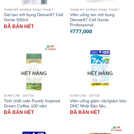
THẨM MỸ KHÔNG PHẪU THUẬT
THẨM MỸ KHÔNG PHẪU THUẬT
Gel tan mỡ bụng Demar87 Cell
Viên uống tan mỡ bụng
Genie 500ml
Demar87 Cell Genie
Professional...
ĐÃ BÁN HẾT
₫
777,000
HẾT HÀNG
HẾT HÀNG
GIẢM CÂN - DETOX
GIẢM CÂN - DETOX
Tinh chất cafe Purely Inspired
Viên uống giảm cân/giảm béo
Green Coffee 100 viên
DHC Nhật Bản liệu...
ĐÃ BÁN HẾT
ĐÃ BÁN HẾT