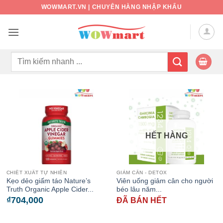
Bỏ
WOWMART.VN | CHUYÊN HÀNG NHẬP KHẨU
qua
nội
dung
Tìm
kiếm:
HẾT HÀNG
CHIẾT XUẤT TỰ NHIÊN
GIẢM CÂN - DETOX
Kẹo dẻo giấm táo Nature’s
Viên uống giảm cân cho người
Truth Organic Apple Cider...
béo lâu năm...
₫
704,000
ĐÃ BÁN HẾT