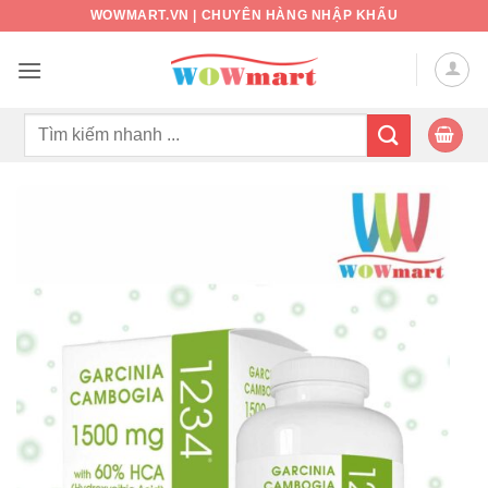
Bỏ
WOWMART.VN | CHUYÊN HÀNG NHẬP KHẨU
qua
nội
dung
Tìm
kiếm: