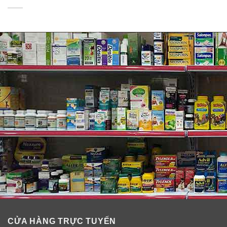
Các thành phần khác trong thuốc giảm cân
Garcinia Cambogia 1500mg có tác dụng
gì?
Các thành phần khác này giúp tăng cường hiệu quả
của Garcinia bằng cách hỗ trợ sự hấp thụ các chất giảm
mỡ thừa tích tụ lâu năm trong cơ thể người dùng. Ngoài
ra:
Canxi
giúp truyền tải thần kinh, báo hiệu nội bào và bài
CỬA HÀNG TRỰC TUYẾN