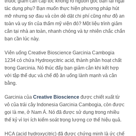
thuốc giảm cân cấp tốc không rõ nguồn gốc bạn lại ngại
tác dụng phụ? Bạn muốn thực hiện phương pháp hút
mỡ nhưng sợ đau và còn dè dặt chi phí cũng như độ an
toàn và uy tín của thẩm mỹ viện đó? Một liệu trình giảm
cân tại nhà an toàn, nhanh chóng và tự nhiên chắc chắn
bạn cần lúc này.
Viên uống Creative Bioscience Garcinia Cambogia
1234 có chứa Hydroxycitric acid, thành phần hoạt chất
trong Garcinia. Nó thúc đẩy bạn giảm cân khi kết hợp
với tập thể dục và chế độ ăn uống lành mạnh và cân
bằng.
Garcinia của
Creative Bioscience
được chiết xuất từ ​​
vỏ của trái cây Indonesia Garcinia Cambogia, còn được
gọi là me, ở Nam Á. Nó đã được sử dụng trong nhiều
thế kỷ vì lợi ích kiểm soát trọng lượng cơ thể hiệu quả.
HCA (acid hydroxycitric) đã được chứng minh là ức chế