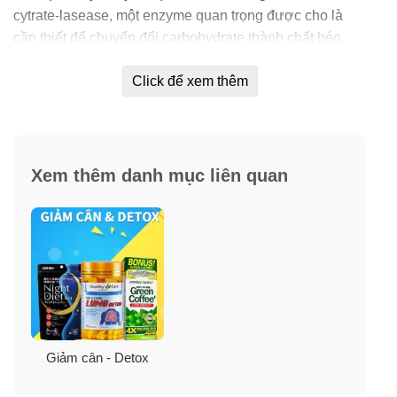
cytrate-lasease, một enzyme quan trọng được cho là
cần thiết để chuyển đổi carbohydrate thành chất béo
tích tụ. Ngăn chặn cytrate lyase cũng có thể giúp giảm
Click để xem thêm
mức triglyceride.
Triglycerides được cho là hình thức tiêu thụ mỡ cơ thể,
trên các khu vực khó đốt mỡ như hông, bụng, thắt lưng,
bắp tay, đùi…
Xem thêm danh mục liên quan
Các hoạt động giảm cân khác của HCA bao gồm sự ức
chế sự thèm ăn và tăng nhiệt lượng (quá trình oxy hóa
chất béo). HCA cũng có thể kiểm soát cơn thèm ăn
bằng cách tăng mức độ serotonin trong não của bạn.
Mức serotonin thấp có liên quan đến chứng trầm cảm
và lo lắng. Do đó, HCA trong
Garcinia Cambogia 1234
Giảm cân - Detox
có thể cải thiện tâm trạng và chất lượng giấc ngủ của
bạn.