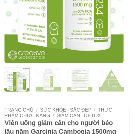
TRANG CHỦ
/
SỨC KHỎE - SẮC ĐẸP
/
THỰC
PHẨM CHỨC NĂNG
/
GIẢM CÂN - DETOX
Viên uống giảm cân cho người béo
lâu năm Garcinia Cambogia 1500mg