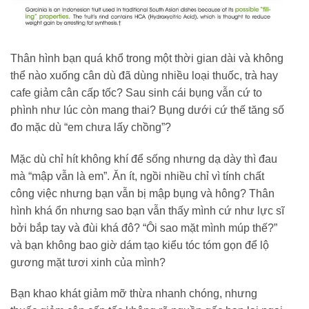
Thân hình bạn quá khổ trong một thời gian dài và không
thể nào xuống cân dù đã dùng nhiều loại thuốc, trà hay
cafe giảm cân cấp tốc? Sau sinh cái bụng vẫn cứ to
phình như lúc còn mang thai? Bụng dưới cứ thế tăng số
đo mặc dù “em chưa lấy chồng”?
Mặc dù chỉ hít không khí để sống nhưng dạ dày thì đau
mà “mập vẫn là em”. Ăn ít, ngồi nhiều chỉ vì tính chất
công việc nhưng bạn vẫn bị mập bụng và hông? Thân
hình khá ổn nhưng sao bạn vẫn thấy mình cứ như lực sĩ
bởi bắp tay và đùi khá đô? “Ôi sao mặt mình múp thế?”
và bạn không bao giờ dám tạo kiểu tóc tóm gọn để lộ
gương mặt tươi xinh của mình?
Bạn khao khát giảm mỡ thừa nhanh chóng, nhưng