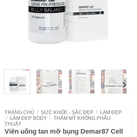
TRANG CHỦ
/
SỨC KHỎE - SẮC ĐẸP
/
LÀM ĐẸP
/
LÀM ĐẸP BODY
/
THẨM MỸ KHÔNG PHẪU
THUẬT
Viên uống tan mỡ bụng Demar87 Cell