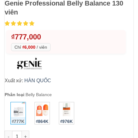
Genie Professional Belly Balance 130
viên
₫
777,000
Chỉ
₫6,000
/
viên
Xuất xứ:
HÀN QUỐC
Phân loại
:
Belly Balance
₫777K
₫864K
₫976K
Viên uống tan mỡ bụng Demar87 Cell Genie Professional Belly 