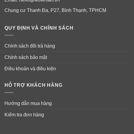
Chung cư Thanh Đa, P27, Bình Thạnh, TPHCM
QUY ĐỊNH VÀ CHÍNH SÁCH
Chính sách đổi trả hàng
Chính sách bảo mật
Điều khoản và điều kiện
Vòng eo lý tưởng không còn là mơ ước chỉ với viên tan mỡ
HỖ TRỢ KHÁCH HÀNG
vùng bụng Genie
Hướng dẫn mua hàng
Thành phần viên uống giảm mỡ bụng
Demar87 Cell Genie Professional Belly
Kiểm tra đơn hàng
Balance
Viên uống tiêu mỡ bụng Genie có thành phần chính