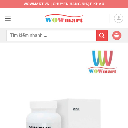
Bỏ
WOWMART.VN | CHUYÊN HÀNG NHẬP KHẨU
qua
nội
dung
Tìm
kiếm: