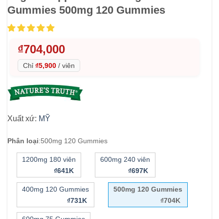
Gummies 500mg 120 Gummies
₫
704,000
Chỉ
₫5,900
/
viên
Xuất xứ:
MỸ
Phân loại
:
500mg 120 Gummies
1200mg 180 viên
600mg 240 viên
₫641K
₫697K
400mg 120 Gummies
500mg 120 Gummies
₫731K
₫704K