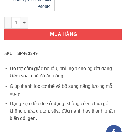
600mg 75 Gummies
₫400K
Kẹo dẻo giấm táo Nature’s Truth Organic Apple Cider Vinega
MUA HÀNG
SP463349
SKU:
Hỗ trợ cảm giác no lâu, phù hợp cho người đang
kiểm soát chế độ ăn uống.
Giúp thanh lọc cơ thể và bổ sung năng lượng mỗi
ngày.
Dạng kẹo dẻo dễ sử dụng, không có vị chua gắt,
không chứa gluten, sữa, đậu nành hay thành phần
biến đổi gen.