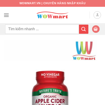
Bỏ
WOWMART.VN | CHUYÊN HÀNG NHẬP KHẨU
qua
nội
dung
Tìm
kiếm: