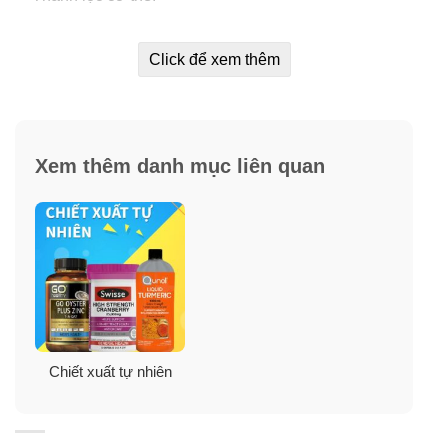
✓
Giúp đẹp da.
Click để xem thêm
✓
Bổ sung năng lượng và tăng cường sức đề kháng.
✓
Giảm Cholesterol xấu và ngăn chặn sự tích tụ mỡ
thừa.
Xem thêm danh mục liên quan
Chiết xuất tự nhiên