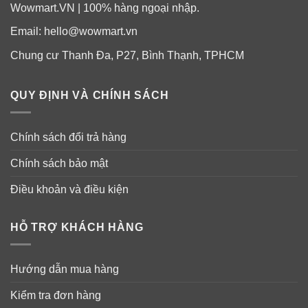
Wowmart.VN | 100% hàng ngoại nhập.
Email:
hello@wowmart.vn
Chung cư Thanh Đa, P27, Bình Thạnh, TPHCM
QUY ĐỊNH VÀ CHÍNH SÁCH
Chính sách đổi trả hàng
Chính sách bảo mật
Điều khoản và điều kiện
HỖ TRỢ KHÁCH HÀNG
Hướng dẫn sử dụng kẹo dẻo giấm táo
Nature’s Truth Apple Cider Vinegar
Hướng dẫn mua hàng
Gummies
Kiểm tra đơn hàng
Đối với người lớn, dùng
2 viên
gummies mỗi ngày,