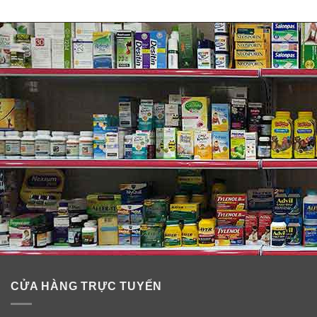
Thành phần kẹo dẻo giấm táo Nature’s
Truth Apple Cider Vinegar Gummies
Mỗi khẩu phần chứa
: 400mg Apple Cider Vinegar
Powder.
Không Gluten. Không lúa mì. Không men. Không sữa.
Không Lactose. Không đậu nành. Không hương vị nhân
tạo. Không chất làm ngọt nhân tạo.
Công thức NON-GMO.
Thành phần từ thực vật.
CỬA HÀNG TRỰC TUYẾN