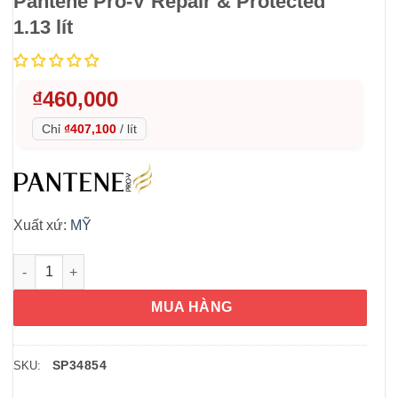
Pantene Pro-V Repair & Protected
1.13 lít
₫
460,000
Chỉ
₫407,100
/
lít
Xuất xứ:
MỸ
Dầu gội bảo vệ và phục hồi hư tổn Pantene Pro-V Repair & Prote
MUA HÀNG
SP34854
SKU: