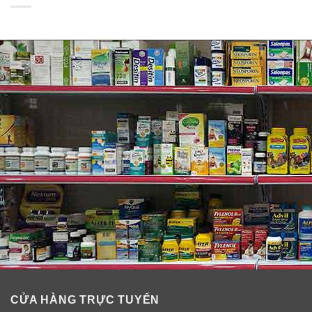
Thành phần dầu gội cho tóc hư tổn Pantene ProV
Repair & Protected
CỬA HÀNG TRỰC TUYẾN