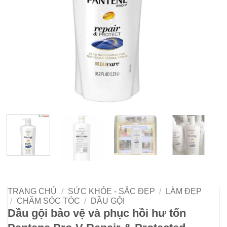
TRANG CHỦ
/
SỨC KHỎE - SẮC ĐẸP
/
LÀM ĐẸP
/
CHĂM SÓC TÓC
/
DẦU GỘI
Dầu gội bảo vệ và phục hồi hư tổn