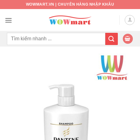
Bỏ
WOWMART.VN | CHUYÊN HÀNG NHẬP KHẨU
qua
nội
dung
Tìm
kiếm: