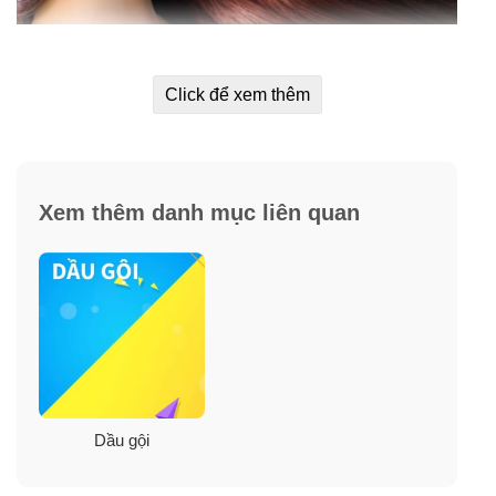
✓
Tăng cường bảo vệ màng keratin cho tóc và da đầu.
Click để xem thêm
✓
Sửa chữa và phục hồi những sợi tóc hư tổn.
✓
Bảo vệ và ngăn chặn tác động gây thiệt hại cho mái
tóc.
Xem thêm danh mục liên quan
✓
Giữ ẩm mà không gây nhờn tóc.
✓
Cung cấp và nuôi dưỡng tóc luôn bóng khoẻ.
✓
Giúp tóc mềm mại, mượt mà và sức sống.
Dầu gội