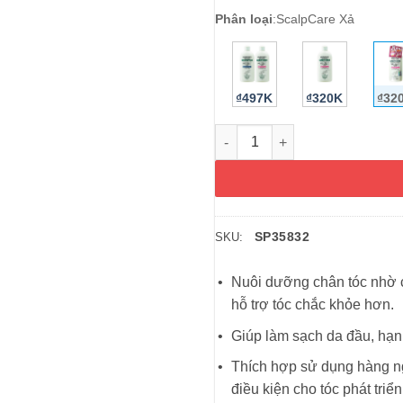
Phân loại
:
ScalpCare Xả
₫497K
₫320K
₫32
Dầu xả kích thích mọc tóc Ka
SP35832
SKU:
Nuôi dưỡng chân tóc nhờ c
hỗ trợ tóc chắc khỏe hơn.
Giúp làm sạch da đầu, hạn
Thích hợp sử dụng hàng ng
điều kiện cho tóc phát triển