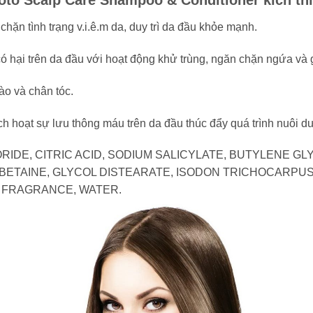
to Scalp Care Shampoo & Conditioner kích th
hặn tình trạng v.i.ê.m da, duy trì da đầu khỏe mạnh.
 có hại trên da đầu với hoạt động khử trùng, ngăn chặn ngứa và 
bào và chân tóc.
ch hoạt sự lưu thông máu trên da đầu thúc đẩy quá trình nuôi d
ORIDE, CITRIC ACID, SODIUM SALICYLATE, BUTYLENE G
 BETAINE, GLYCOL DISTEARATE, ISODON TRICHOCARPU
, FRAGRANCE, WATER.