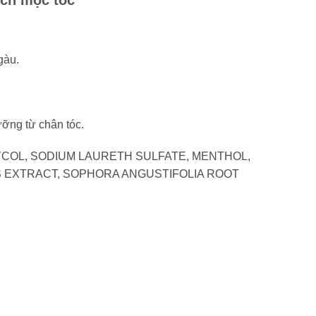
ích mọc tóc
gàu.
ưỡng từ chân tóc.
LYCOL, SODIUM LAURETH SULFATE, MENTHOL,
S EXTRACT, SOPHORA ANGUSTIFOLIA ROOT