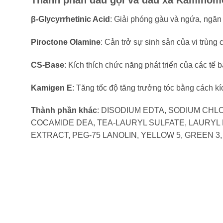
Thành phần dầu gội và dầu xả Kaminomo
β-Glycyrrhetinic Acid
: Giải phóng gàu và ngứa, ngăn c
Piroctone Olamine
: Cản trở sự sinh sản của vi trùng
CS-Base
: Kích thích chức năng phát triển của các tế 
Kamigen E
: Tăng tốc độ tăng trưởng tóc bằng cách kí
Thành phần khác
: DISODIUM EDTA, SODIUM CHL
COCAMIDE DEA, TEA-LAURYL SULFATE, LAURYL
EXTRACT, PEG-75 LANOLIN, YELLOW 5, GREEN 3