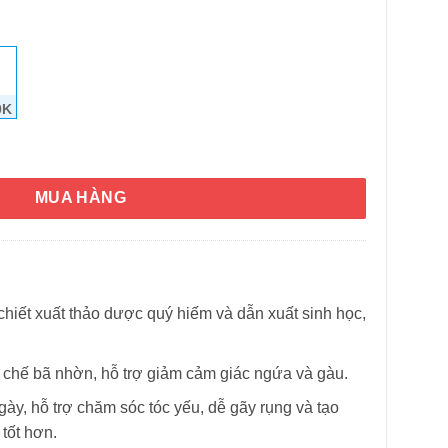
0K
minomoto Scalp Care Conditioner 300ml số lượng
MUA HÀNG
HÌNH THẬT
hiết xuất thảo dược quý hiếm và dẫn xuất sinh học,
 chế bã nhờn, hỗ trợ giảm cảm giác ngứa và gàu.
ày, hỗ trợ chăm sóc tóc yếu, dễ gãy rụng và tạo
 tốt hơn.