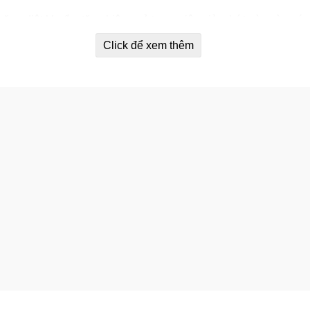
ăng diệt khuẩn, tăng hiệu quả trong việc giảm bớt gàu và ngứa
Click để xem thêm
ý hiếm và chất dẫn xuất sinh học đặc biệt giúp nuôi dưỡng tế bà
n có thể loại bỏ dầu và bã nhờn dư thừa trên da đầu, kháng v.
 tóc.
ương pháp chuyên khoa thì việc sử dụng thêm dầu gội Kaminomo
uyến thích cho mọi người sử dụng hàng ngày để chăm sóc tóc