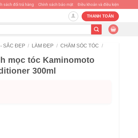
h sách đổi trả hàng
Chính sách bảo mật
Điều khoản và điều kiện
THANH TOÁN
- SẮC ĐẸP
/
LÀM ĐẸP
/
CHĂM SÓC TÓC
/
ích mọc tóc Kaminomoto
ditioner 300ml