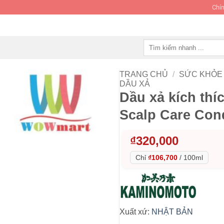
Chín
Tìm
kiếm:
TRANG CHỦ
/
SỨC KHỎE 
DẦU XẢ
Dầu xả kích th
Scalp Care Con
₫
320,000
Chỉ
₫106,700
/
100ml
Xuất xứ:
NHẬT BẢN