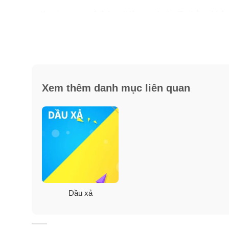
✓
Kaminomoto có tính axit làm sạch da đầu bằng khả n
✓
Thành phần được chiết xuất từ các loại thảo dược qu
tế bào da đầu hồi phục trở lại.
✓
Dầu gội đầu Kaminomoto và kem xả tóc Kaminomoto cò
Xem thêm danh mục liên quan
cho chất mọc tóc có thể xâm nhập sâu và chân và nang
✓
Đối với người đang cải thiện mọc tóc bằng các ph
hàng ngày, giúp tóc mọc nhanh và khỏe mạnh hơn.
✓
Dầu gội Kaminomoto và dầu xả Kaminomoto được kh
ngừa rụng tóc.
Dầu xả