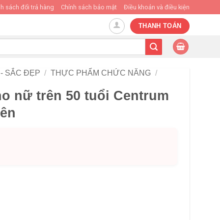
h sách đổi trả hàng
Chính sách bảo mật
Điều khoản và điều kiện
THANH TOÁN
- SẮC ĐẸP
/
THỰC PHẨM CHỨC NĂNG
/
o nữ trên 50 tuổi Centrum
iên