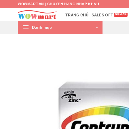
Bỏ
WOWMART.VN | CHUYÊN HÀNG NHẬP KHẨU
qua
SALES OFF
TRANG CHỦ
nội
dung
Danh mục