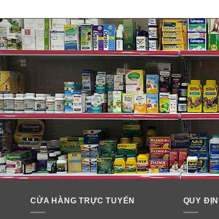
Phụ nữ từ 50 tuổi trở lên.
Người muốn tăng cường sức đề kháng, chống lão h
Người ăn uống không đủ chất, ăn chay, ăn kiêng, 
Người mệt mỏi, uể oải, nhức mỏi khắp người, mắt
CỬA HÀNG TRỰC TUYẾN
QUY ĐỊN