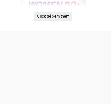
Click để xem thêm
Một mặt của hộp Centrum Femes 50+ (Centrum Women 50+)
h cho nữ trên 50 tuổi Centrum Feme