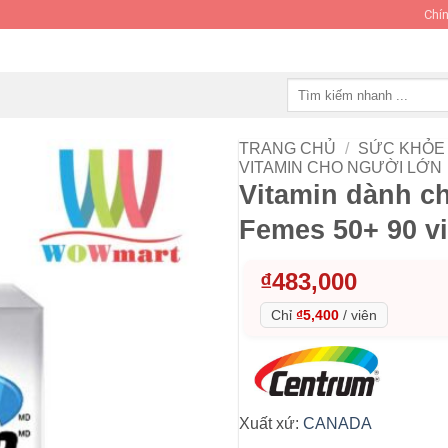
Chín
Tìm
kiếm:
TRANG CHỦ
/
SỨC KHỎE 
VITAMIN CHO NGƯỜI LỚN
Vitamin dành ch
Femes 50+ 90 v
₫
483,000
Chỉ
₫5,400
/
viên
Xuất xứ:
CANADA