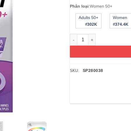
Phân loại
:
Women 50+
Adults 50+
Women
₫302K
₫374.4K
Vitamin dành cho nữ trên 50 t
SP280038
SKU: