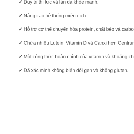
✓
Duy trì thị lực và làn da khỏe mạnh.
✓
Nâng cao hệ thống miễn dịch.
✓
Hỗ trợ cơ thể chuyển hóa protein, chất béo và carb
✓
Chứa nhiều Lutein, Vitamin D và Canxi hơn Centrum
✓
Một công thức hoàn chỉnh của vitamin và khoáng chất
✓
Đã xác minh không biến đổi gen và không gluten.