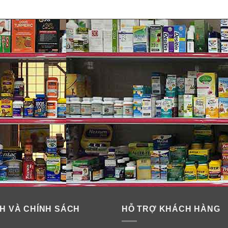
óa và hỗ trợ các chức năng trong cơ thể hoạt động khỏe mạnh
biếng ăn, bỏ bữa, ăn ngủ kém…
 nhìn kém, hay quên…
H VÀ CHÍNH SÁCH
HỖ TRỢ KHÁCH HÀNG