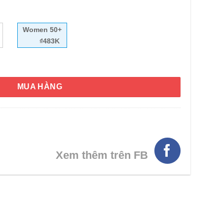
Women 50+
₫483K
uổi Centrum Femes 50+ 90 viên số lượng
MUA HÀNG
HÌNH THẬT
Xem thêm trên FB