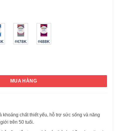
8K
₫478K
₫488K
um for Men 50+ 90 Tablets số lượng
HÌNH THẬT
MUA HÀNG
 khoáng chất thiết yếu, hỗ trợ sức sống và năng
ới trên 50 tuổi.