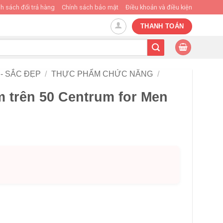
h sách đổi trả hàng
Chính sách bảo mật
Điều khoản và điều kiện
THANH TOÁN
- SẮC ĐẸP
/
THỰC PHẨM CHỨC NĂNG
/
m trên 50 Centrum for Men