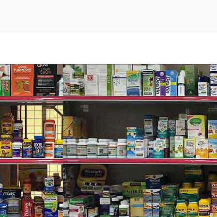
o nam trên 50 Centrum for Men 50+
c mỗi ngày. Không vượt quá liều khuyến cáo hàng ngày.