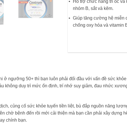
Hỗ trợ chức năng trí óc và
nhóm B, sắt và kẽm.
Giúp tăng cường hệ miễn d
chống oxy hóa và vitamin B6
i ở ngưỡng 50+ thì bạn luôn phải đối đầu với vấn đề sức khỏe 
u không duy trì mức ổn định, trí nhớ suy giảm, đau nhức xương
ch, củng cố sức khỏe tuyến tiền liệt, bù đắp nguồn năng lượng 
 nên chờ bệnh đến rồi mới cải thiện mà bạn cần phải xây dựng 
hay chính bạn.