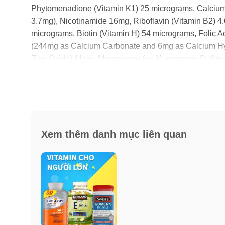
Phytomenadione (Vitamin K1) 25 micrograms, Calcium 
3.7mg), Nicotinamide 16mg, Riboflavin (Vitamin B2) 4
micrograms, Biotin (Vitamin H) 54 micrograms, Folic 
(244mg as Calcium Carbonate and 6mg as Calcium Hy
Zinc Oxide) 11mg, Manganese (as Manganese Sulfate
Selenate) 55 micrograms, Copper (as Cupric Sulfate)
micrograms.
Chứa
: Chất tạo màu, sulfit và chất hỗ trợ tạo viên.
Xem thêm danh mục liên quan