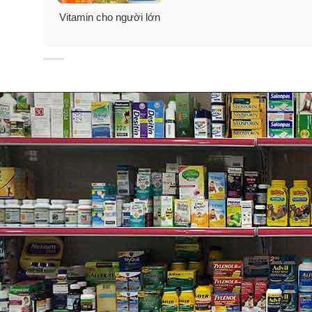
Vitamin cho người lớn
Hướng dẫn sử dụng Vitamin ch
Người lớn
: Uống
1 viên
Centrum For Men 50+ với nướ
Cảnh báo: