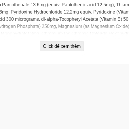
Pantothenate 13.6mg (equiv. Pantothenic acid 12.5mg), Thiamin
.6mg, Pyridoxine Hydrochloride 12.2mg equiv. Pyridoxine (Vit
Acid 300 micrograms, dl-alpha-Tocopheryl Acetate (Vitamin E) 5
drogen Phosphate) 250mg, Magnesium (as Magnesium Oxide) 1
 Monohydrate) 3mg, Chromium (as Chromic Chloride Hexahydr
 500 micrograms, Molybdenum (as Sodium Molybdate Dihydrate) 
Click để xem thêm