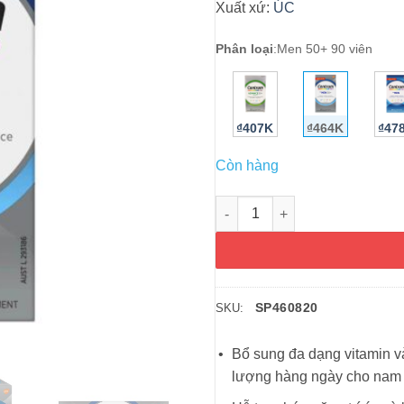
Xuất xứ:
ÚC
Phân loại
:
Men 50+ 90 viên
₫407K
₫464K
₫47
Còn hàng
Vitamin cho nam trên 50 Centr
SP460820
SKU:
Bổ sung đa dạng vitamin và
lượng hàng ngày cho nam gi