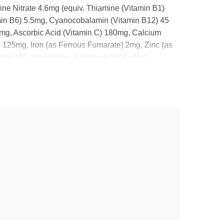
e Nitrate 4.6mg (equiv. Thiamine (Vitamin B1)
amin B6) 5.5mg, Cyanocobalamin (Vitamin B12) 45
0mg, Ascorbic Acid (Vitamin C) 180mg, Calcium
25mg, Iron (as Ferrous Fumarate) 2mg, Zinc (as
ate) 100 micrograms, Selenium (as Sodium
50 micrograms, Iodine (as Potassium Iodide) 150