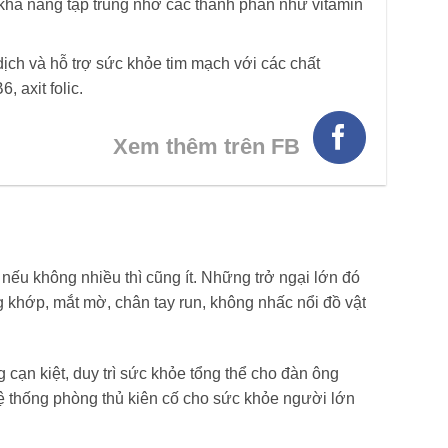
 khả năng tập trung nhờ các thành phần như vitamin
ịch và hỗ trợ sức khỏe tim mạch với các chất
, axit folic.
Xem thêm trên FB
nếu không nhiều thì cũng ít. Những trở ngại lớn đó
 khớp, mắt mờ, chân tay run, không nhấc nổi đồ vật
cạn kiệt, duy trì sức khỏe tổng thể cho đàn ông
hệ thống phòng thủ kiên cố cho sức khỏe người lớn