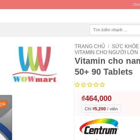
Chín
Tìm
kiếm:
TRANG CHỦ
/
SỨC KHỎE 
VITAMIN CHO NGƯỜI LỚN
Vitamin cho na
50+ 90 Tablets
₫
464,000
Chỉ
₫5,200
/
viên