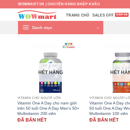
Bỏ
WOWMART.VN | CHUYÊN HÀNG NHẬP KHẨU
qua
SALES OFF
TRANG CHỦ
nội
dung
Danh mục
HẾT HÀNG
HẾT HÀ
VITAMIN CHO NGƯỜI LỚN
VITAMIN CHO NGƯỜI L
Vitamin One A Day cho nam giới
Vitamin One A Day ch
trên 50 tuổi One A Day Men’s 50+
50 tuổi One A Day W
Multivitamin 200 viên
Multivitamin 100 viên
ĐÃ BÁN HẾT
ĐÃ BÁN HẾT