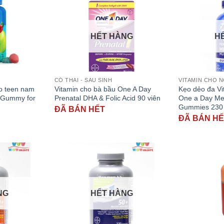
HẾT HÀNG
H
CÓ THAI - SAU SINH
VITAMIN CHO 
o teen nam
Vitamin cho bà bầu One A Day
Kẹo dẻo đa V
i Gummy for
Prenatal DHA & Folic Acid 90 viên
One a Day Men
Gummies 230 
ĐÃ BÁN HẾT
ĐÃ BÁN H
NG
HẾT HÀNG