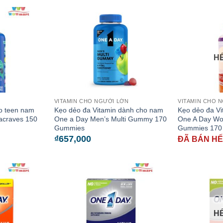
H
VITAMIN CHO NGƯỜI LỚN
VITAMIN CHO 
o teen nam
Kẹo dẻo đa Vitamin dành cho nam
Kẹo dẻo đa Vi
tacraves 150
One a Day Men’s Multi Gummy 170
One A Day Wo
Gummies
Gummies 170 
₫
657,000
ĐÃ BÁN H
H