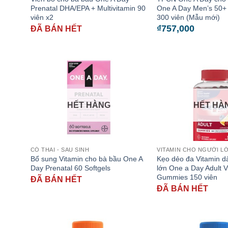
Prenatal DHA/EPA + Multivitamin 90
One A Day Men’s 50+ 
viên x2
300 viên (Mẫu mới)
₫
757,000
ĐÃ BÁN HẾT
HẾT HÀNG
HẾT HÀ
CÓ THAI - SAU SINH
VITAMIN CHO NGƯỜI L
Bổ sung Vitamin cho bà bầu One A
Kẹo dẻo đa Vitamin d
Day Prenatal 60 Softgels
lớn One a Day Adult V
Gummies 150 viên
ĐÃ BÁN HẾT
ĐÃ BÁN HẾT