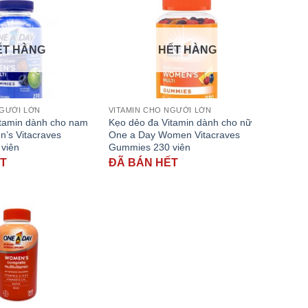
ẾT HÀNG
HẾT HÀNG
NGƯỜI LỚN
VITAMIN CHO NGƯỜI LỚN
itamin dành cho nam
Kẹo dẻo đa Vitamin dành cho nữ
’s Vitacraves
One a Day Women Vitacraves
viên
Gummies 230 viên
ẾT
ĐÃ BÁN HẾT