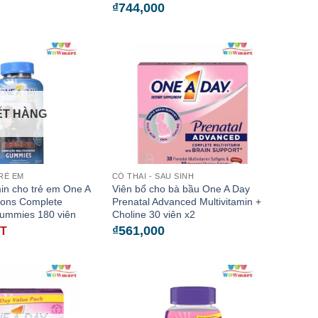
₫
744,000
ẾT HÀNG
RẺ EM
CÓ THAI - SAU SINH
in cho trẻ em One A
Viên bổ cho bà bầu One A Day
gons Complete
Prenatal Advanced Multivitamin +
Gummies 180 viên
Choline 30 viên x2
₫
561,000
ẾT