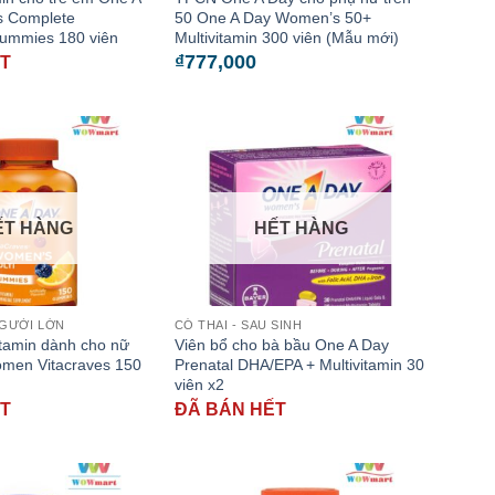
ls Complete
50 One A Day Women’s 50+
Gummies 180 viên
Multivitamin 300 viên (Mẫu mới)
₫
777,000
ẾT
ẾT HÀNG
HẾT HÀNG
NGƯỜI LỚN
CÓ THAI - SAU SINH
tamin dành cho nữ
Viên bổ cho bà bầu One A Day
men Vitacraves 150
Prenatal DHA/EPA + Multivitamin 30
viên x2
ẾT
ĐÃ BÁN HẾT