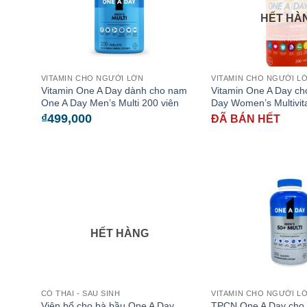
HẾT HÀ
VITAMIN CHO NGƯỜI LỚN
VITAMIN CHO NGƯỜI L
Vitamin One A Day dành cho nam
Vitamin One A Day ch
One A Day Men’s Multi 200 viên
Day Women’s Multivit
₫
499,000
ĐÃ BÁN HẾT
HẾT HÀNG
CÓ THAI - SAU SINH
VITAMIN CHO NGƯỜI L
Viên bổ cho bà bầu One A Day
TPCN One A Day cho 