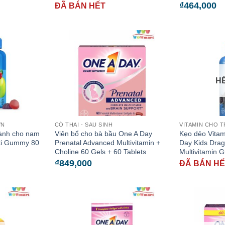
₫
464,000
ĐÃ BÁN HẾT
H
ỚN
CÓ THAI - SAU SINH
VITAMIN CHO T
dành cho nam
Viên bổ cho bà bầu One A Day
Kẹo dẻo Vitam
ti Gummy 80
Prenatal Advanced Multivitamin +
Day Kids Dra
Choline 60 Gels + 60 Tablets
Multivitamin 
₫
849,000
ĐÃ BÁN H