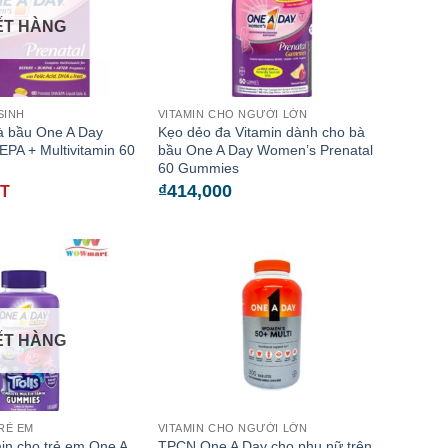
ẾT HÀNG
SINH
VITAMIN CHO NGƯỜI LỚN
à bầu One A Day
Kẹo dẻo đa Vitamin dành cho bà
EPA + Multivitamin 60
bầu One A Day Women’s Prenatal
60 Gummies
₫
414,000
ẾT
ẾT HÀNG
RẺ EM
VITAMIN CHO NGƯỜI LỚN
in cho trẻ em One A
TPCN One A Day cho phụ nữ trên