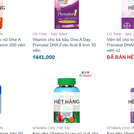
NG
H
ỚN
CÓ THAI - SAU SINH
CÓ THAI - SAU 
o nữ One A
Vitamin cho bà bầu One A Day
Viên bổ cho b
amin 200 viên
Prenatal DHA,Folic Acid & Iron 30
Prenatal DHA/
viên
viên x2
₫
441,000
ĐÃ BÁN H
HẾT HÀNG
H
ỚN
VITAMIN CHO TRẺ EM
VITAMIN CHO T
nam trên 50
Kẹo dẻo Vitamin từ rau củ quả cho
Kẹo dẻo Vitam