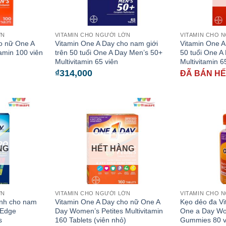
ỚN
VITAMIN CHO NGƯỜI LỚN
VITAMIN CHO 
o nữ One A
Vitamin One A Day cho nam giới
Vitamin One A
amin 100 viên
trên 50 tuổi One A Day Men’s 50+
50 tuổi One 
Multivitamin 65 viên
Multivitamin 6
₫
314,000
ĐÃ BÁN H
NG
HẾT HÀNG
ỚN
VITAMIN CHO NGƯỜI LỚN
VITAMIN CHO 
ành cho nam
Vitamin One A Day cho nữ One A
Kẹo dẻo đa Vi
 Edge
Day Women’s Petites Multivitamin
One a Day Wo
s
160 Tablets (viên nhỏ)
Gummies 80 v