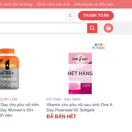
h sách đổi trả hàng
Chính sách bảo mật
Điều khoản và điều kiện
THANH TOÁN
HẾT HÀNG
NGƯỜI LỚN
CÓ THAI - SAU SINH
 Day cho phụ nữ trên
Vitamin cho phụ nữ sau sinh One A
A Day Women’s 50+
Day Postnatal 60 Softgels
00 viên
ĐÃ BÁN HẾT