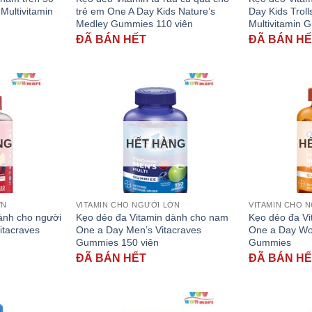
Multivitamin
trẻ em One A Day Kids Nature’s
Day Kids Trol
Medley Gummies 110 viên
Multivitamin 
ĐÃ BÁN HẾT
ĐÃ BÁN H
NG
HẾT HÀNG
H
ỚN
VITAMIN CHO NGƯỜI LỚN
VITAMIN CHO 
ành cho người
Kẹo dẻo đa Vitamin dành cho nam
Kẹo dẻo đa Vi
itacraves
One a Day Men’s Vitacraves
One a Day Wo
Gummies 150 viên
Gummies
ĐÃ BÁN HẾT
ĐÃ BÁN H