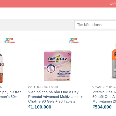
Chín
Tìm
kiếm:
NG
ỚN
CÓ THAI - SAU SINH
VITAMIN CHO 
o phụ nữ trên
Viên bổ cho bà bầu One A Day
Vitamin One A
omen’s 50+
Prenatal Advanced Multivitamin +
50 tuổi One 
Choline 90 Gels + 90 Tablets
Multivitamin 2
₫
1,100,000
₫
534,000