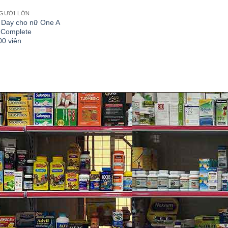
NGƯỜI LỚN
 Day cho nữ One A
 Complete
00 viên