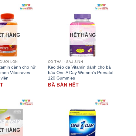
ẾT HÀNG
HẾT HÀNG
NGƯỜI LỚN
CÓ THAI - SAU SINH
tamin dành cho nữ
Kẹo dẻo đa Vitamin dành cho bà
men Vitacraves
bầu One A Day Women’s Prenatal
viên
120 Gummies
ẾT
ĐÃ BÁN HẾT
ẾT HÀNG