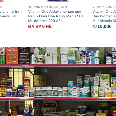
ỚN
VITAMIN CHO NGƯỜI LỚN
VITAMIN CHO 
o phụ nữ trên
Vitamin One A Day cho nam giới
Vitamin One A
omen’s 50+
trên 50 tuổi One A Day Men’s 50+
Day Women’s
Multivitamin 220 viên
Multivitamin 3
₫
710,000
ĐÃ BÁN HẾT