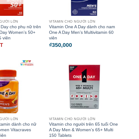
NGƯỜI LỚN
VITAMIN CHO NGƯỜI LỚN
 Day cho phụ nữ trên
Vitamin One A Day dành cho nam
A Day Women’s 50+
One A Day Men’s Multivitamin 60
5 viên
viên
₫
350,000
ẾT
NGƯỜI LỚN
VITAMIN CHO NGƯỜI LỚN
tamin dành cho nữ
Vitamin cho người trên 65 tuổi One
men Vitacraves
A Day Men & Women’s 65+ Multi
iên
150 Tablets