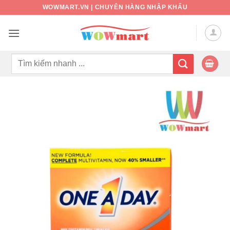
Bỏ
WOWMART.VN | CHUYÊN HÀNG NHẬP KHẨU
qua
nội
dung
Tìm
kiếm: