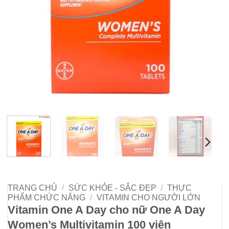
TRANG CHỦ
/
SỨC KHỎE - SẮC ĐẸP
/
THỰC
PHẨM CHỨC NĂNG
/
VITAMIN CHO NGƯỜI LỚN
Vitamin One A Day cho nữ One A Day
Women’s Multivitamin 100 viên