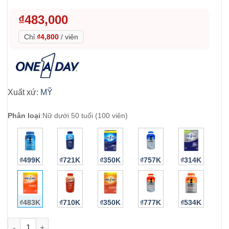
₫
483,000
Chỉ
₫4,800
/
viên
Xuất xứ:
MỸ
Phân loại
:
Nữ dưới 50 tuổi (100 viên)
₫499K
₫721K
₫350K
₫757K
₫314K
₫483K
₫710K
₫350K
₫777K
₫534K
Vitamin One A Day cho nữ One A Day Women’s Multivitamin 100