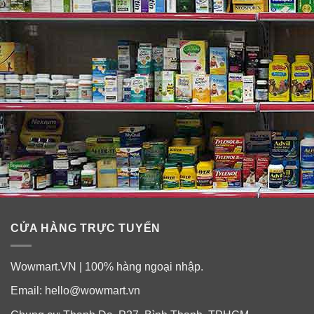
CỬA HÀNG TRỰC TUYẾN
Lợi ích của One A Day Women’s
Wowmart.VN | 100% hàng ngoại nhập.
Email:
hello@wowmart.vn