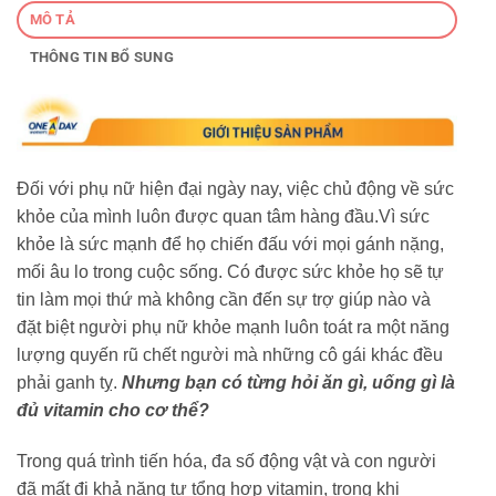
MÔ TẢ
THÔNG TIN BỔ SUNG
Đối với phụ nữ hiện đại ngày nay, việc chủ động về sức
khỏe của mình luôn được quan tâm hàng đầu.Vì sức
khỏe là sức mạnh để họ chiến đấu với mọi gánh nặng,
mối âu lo trong cuộc sống. Có được sức khỏe họ sẽ tự
tin làm mọi thứ mà không cần đến sự trợ giúp nào và
đặt biệt người phụ nữ khỏe mạnh luôn toát ra một năng
lượng quyến rũ chết người mà những cô gái khác đều
phải ganh tỵ.
Nhưng bạn có từng hỏi ăn gì, uống gì là
đủ vitamin cho cơ thể?
Trong quá trình tiến hóa, đa số động vật và con người
đã mất đi khả năng tự tổng hợp vitamin, trong khi