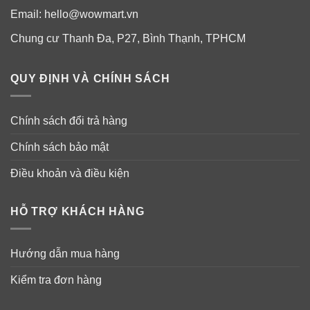
Email:
hello@wowmart.vn
Chung cư Thanh Đa, P27, Bình Thạnh, TPHCM
QUY ĐỊNH VÀ CHÍNH SÁCH
Chính sách đổi trả hàng
Chính sách bảo mật
Điều khoản và điều kiện
HỖ TRỢ KHÁCH HÀNG
Lưu ý:
Các báo cáo này chưa được đánh giá bởi Cục quản lý
Dược phẩm và Thực phẩm. Sản phẩm này không dùng để
Hướng dẫn mua hàng
chẩn đoán, điều trị, chữa bệnh hoặc ngăn chặn bất cứ bệnh
nào.
Kiểm tra đơn hàng