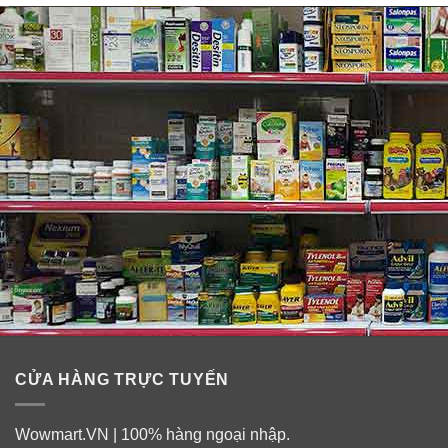
Vitamin và khoáng chất là những chất dinh dưỡng cần
thiết đóng một vai trò quan trọng trong sự tăng trưởng
và phát triển khỏe mạnh. Nếu không có chúng, chúng ta
có nguy cơ thiếu hụt dinh dưỡng đáng kể. Bởi vì cơ thể
không lưu trữ tất cả các vitamin thiết yếu trong thời gian
dài, một số nên được tiêu thụ thường xuyên trong chế
độ ăn. Vitamin tổng hợp One A Day Men’s 50+ có thể
được thực hiện để cung cấp hỗ trợ dinh dưỡng.
CỬA HÀNG TRỰC TUYẾN
Wowmart.VN | 100% hàng ngoại nhập.