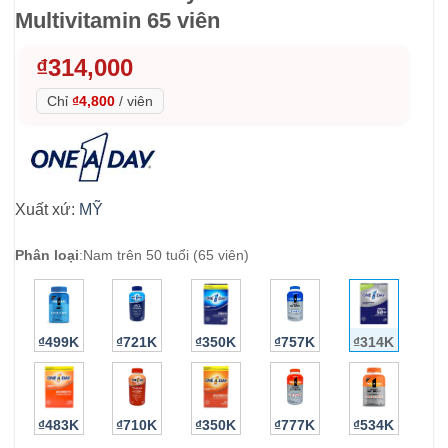
Multivitamin 65 viên
₫
314,000
Chỉ
₫4,800
/
viên
Xuất xứ:
MỸ
Phân loại
:
Nam trên 50 tuổi (65 viên)
₫499K
₫721K
₫350K
₫757K
₫314K
₫483K
₫710K
₫350K
₫777K
₫534K