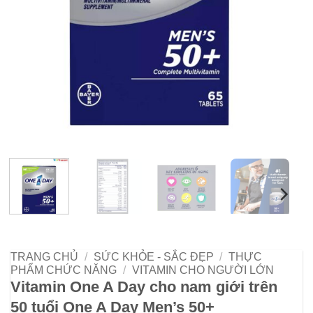
TRANG CHỦ
/
SỨC KHỎE - SẮC ĐẸP
/
THỰC
PHẨM CHỨC NĂNG
/
VITAMIN CHO NGƯỜI LỚN
Vitamin One A Day cho nam giới trên
50 tuổi One A Day Men’s 50+