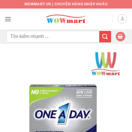
Bỏ
WOWMART.VN | CHUYÊN HÀNG NHẬP KHẨU
qua
nội
dung
Tìm
kiếm: