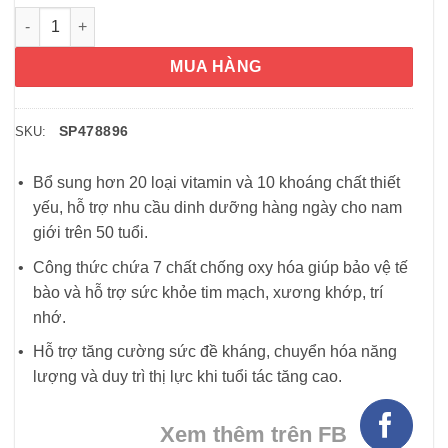
Vitamin One A Day cho nam giới trên 50 tuổi One A Day Men’s 5
MUA HÀNG
SP478896
SKU:
Bổ sung hơn 20 loại vitamin và 10 khoáng chất thiết
yếu, hỗ trợ nhu cầu dinh dưỡng hàng ngày cho nam
giới trên 50 tuổi.
Công thức chứa 7 chất chống oxy hóa giúp bảo vệ tế
bào và hỗ trợ sức khỏe tim mạch, xương khớp, trí
nhớ.
Hỗ trợ tăng cường sức đề kháng, chuyển hóa năng
lượng và duy trì thị lực khi tuổi tác tăng cao.
Xem thêm trên FB