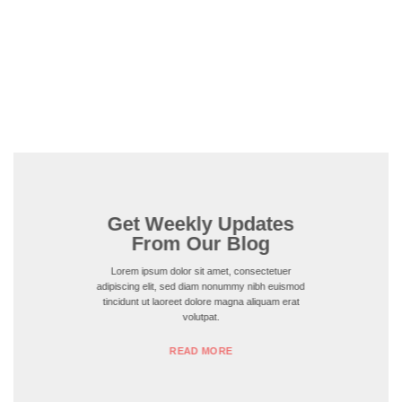
Get Weekly Updates
From Our Blog
Lorem ipsum dolor sit amet, consectetuer
adipiscing elit, sed diam nonummy nibh euismod
tincidunt ut laoreet dolore magna aliquam erat
volutpat.
READ MORE