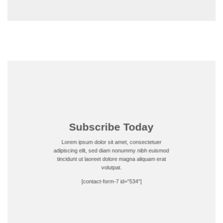
Subscribe Today
Lorem ipsum dolor sit amet, consectetuer
adipiscing elit, sed diam nonummy nibh euismod
tincidunt ut laoreet dolore magna aliquam erat
volutpat.
[contact-form-7 id=”534″]