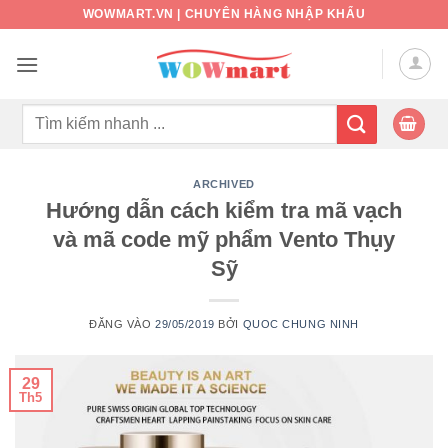
Bỏ
WOWMART.VN | CHUYÊN HÀNG NHẬP KHẨU
qua
nội
dung
Tìm
kiếm:
ARCHIVED
Hướng dẫn cách kiểm tra mã vạch
và mã code mỹ phẩm Vento Thụy
Sỹ
ĐĂNG VÀO
29/05/2019
BỞI
QUOC CHUNG NINH
29
Th5