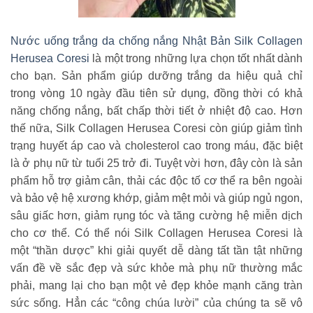
Nước uống trắng da chống nắng Nhật Bản Silk Collagen
Herusea Coresi
là một trong những lựa chọn tốt nhất dành
cho bạn. Sản phẩm giúp dưỡng trắng da hiệu quả chỉ
trong vòng 10 ngày đầu tiên sử dụng, đồng thời có khả
năng chống nắng, bất chấp thời tiết ở nhiệt độ cao. Hơn
thế nữa, Silk Collagen Herusea Coresi còn giúp giảm tình
trạng huyết áp cao và cholesterol cao trong máu, đặc biệt
là ở phụ nữ từ tuổi 25 trở đi. Tuyệt vời hơn, đây còn là sản
phẩm hỗ trợ giảm cân, thải các độc tố cơ thể ra bên ngoài
và bảo vệ hệ xương khớp, giảm mệt mỏi và giúp ngủ ngon,
sâu giấc hơn, giảm rụng tóc và tăng cường hệ miễn dịch
cho cơ thể. Có thể nói Silk Collagen Herusea Coresi là
một “thần dược” khi giải quyết dễ dàng tất tần tật những
vấn đề về sắc đẹp và sức khỏe mà phụ nữ thường mắc
phải, mang lại cho bạn một vẻ đẹp khỏe mạnh căng tràn
sức sống. Hẳn các “công chúa lười” của chúng ta sẽ vô