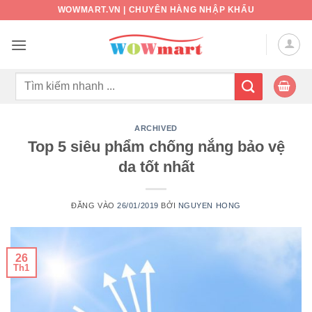
Bỏ
WOWMART.VN | CHUYÊN HÀNG NHẬP KHẨU
qua
nội
dung
Tìm
kiếm:
ARCHIVED
Top 5 siêu phẩm chống nắng bảo vệ
da tốt nhất
ĐĂNG VÀO
26/01/2019
BỞI
NGUYEN HONG
26
Th1