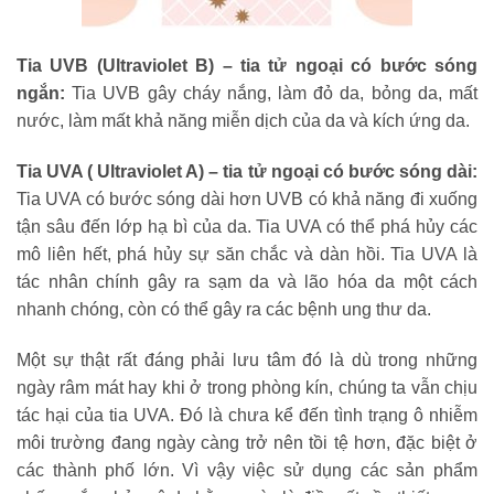
Tia UVB (Ultraviolet B) – tia tử ngoại có bước sóng
ngắn:
Tia UVB gây cháy nắng, làm đỏ da, bỏng da, mất
nước, làm mất khả năng miễn dịch của da và kích ứng da.
Tia UVA ( Ultraviolet A) – tia tử ngoại có bước sóng dài:
Tia UVA có bước sóng dài hơn UVB có khả năng đi xuống
tận sâu đến lớp hạ bì của da. Tia UVA có thể phá hủy các
mô liên hết, phá hủy sự săn chắc và dàn hồi. Tia UVA là
tác nhân chính gây ra sạm da và lão hóa da một cách
nhanh chóng, còn có thể gây ra các bệnh ung thư da.
Một sự thật rất đáng phải lưu tâm đó là dù trong những
ngày râm mát hay khi ở trong phòng kín, chúng ta vẫn chịu
tác hại của tia UVA. Đó là chưa kể đến tình trạng ô nhiễm
môi trường đang ngày càng trở nên tồi tệ hơn, đặc biệt ở
các thành phố lớn. Vì vậy việc sử dụng các sản phẩm