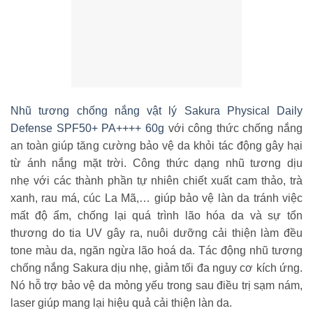
Nhũ tương chống nắng vật lý Sakura Physical Daily
Defense SPF50+ PA++++ 60g
với công thức chống nắng
an toàn giúp tăng cường bảo vệ da khỏi tác động gây hại
từ ánh nắng mặt trời. Công thức dạng nhũ tương dịu
nhẹ với các thành phần tự nhiên chiết xuất cam thảo, trà
xanh, rau má, cúc La Mã,… giúp bảo vệ làn da tránh việc
mất độ ẩm, chống lại quá trình lão hóa da và sự tổn
thương do tia UV gây ra, nuôi dưỡng cải thiện làm đều
tone màu da, ngăn ngừa lão hoá da. Tác động nhũ tương
chống nắng Sakura dịu nhẹ, giảm tối đa nguy cơ kích ứng.
Nó hỗ trợ bảo vệ da mỏng yếu trong sau điều trị sạm nám,
laser giúp mang lại hiệu quả cải thiện làn da.