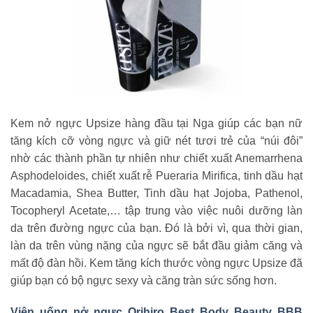
Kem nở ngực Upsize hàng đầu tại Nga giúp các bạn nữ
tăng kích cỡ vòng ngực và giữ nét tươi trẻ của “núi đôi”
nhờ các thành phần tự nhiên như chiết xuất Anemarrhena
Asphodeloides, chiết xuất rễ Pueraria Mirifica, tinh dầu hạt
Macadamia, Shea Butter, Tinh dầu hạt Jojoba, Pathenol,
Tocopheryl Acetate,… tập trung vào việc nuôi dưỡng làn
da trên đường ngực của bạn. Đó là bởi vì, qua thời gian,
làn da trên vùng nặng của ngực sẽ bắt đầu giảm căng và
mất độ đàn hồi. Kem tăng kích thước vòng ngực Upsize đã
giúp bạn có bộ ngực sexy và căng tràn sức sống hơn.
Viên uống nở ngực Orihiro Best Body Beauty BBB