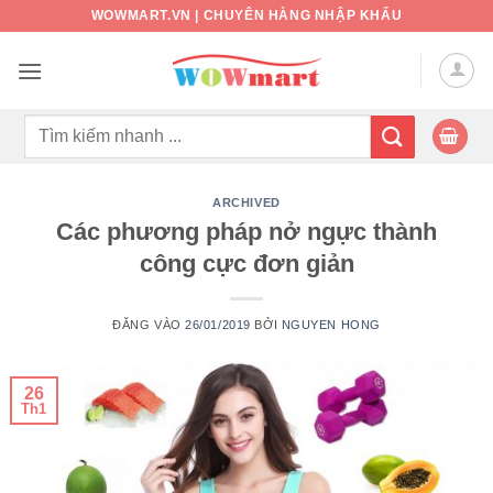
Bỏ
WOWMART.VN | CHUYÊN HÀNG NHẬP KHẨU
qua
nội
dung
Tìm
kiếm:
ARCHIVED
Các phương pháp nở ngực thành
công cực đơn giản
ĐĂNG VÀO
26/01/2019
BỞI
NGUYEN HONG
26
Th1