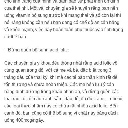
cho tình trạng của mình và đảm bảo sự phát triển ổn định
của thai nhi. Một vài chuyên gia sẽ khuyên rằng bạn nên
uống vitamin bổ sung trước khi mang thai và số còn lại thì
nói rằng không cần nếu bạn đang có chế độ ăn cân bằng
và khỏe mạnh, việc này hoàn toàn phụ thuộc vào tình trạng
cơ thể bạn.
– Đừng quên bổ sung acid folic:
Các chuyên gia y khoa đều thống nhất rằng acid folic vô
cùng quan trọng đối với cả mẹ và bé, đặc biệt trong 3
tháng đầu của thai kỳ, khi mà các tế bào thần kinh rất dễ
tổn thương và chưa hoàn thiện. Các mẹ nên lưu ý cân
bằng dinh dưỡng trong khẩu phần ăn, và đừng quên các
loại rau củ có màu xanh sẫm, đậu đỗ, đu đủ, cam,… nhé vì
các loại thực phẩm này có chứa rất nhiều acid folic. Bên
cạnh đó, bạn cũng có thể bổ sung vi chất này bằng cách
uống 400mcg/ngày.