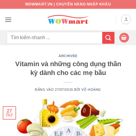
Bỏ
WOWMART.VN | CHUYÊN HÀNG NHẬP KHẨU
qua
nội
dung
Tìm
kiếm:
ARCHIVED
Vitamin và những công dụng thần
kỳ dành cho các mẹ bầu
ĐĂNG VÀO
27/07/2015
BỞI
VÕ HOÀNG
27
Th7