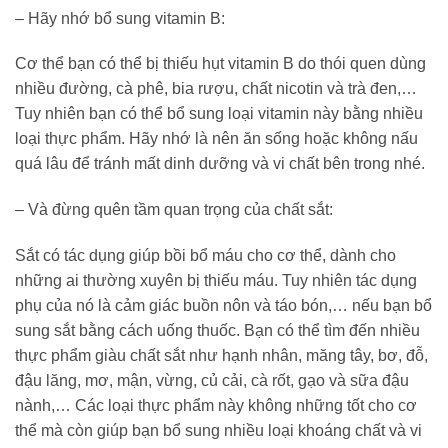
– Hãy nhớ bổ sung vitamin B:
Cơ thể bạn có thể bị thiếu hụt vitamin B do thói quen dùng
nhiều đường, cà phê, bia rượu, chất nicotin và trà đen,…
Tuy nhiên bạn có thể bổ sung loại vitamin này bằng nhiều
loại thực phẩm. Hãy nhớ là nên ăn sống hoặc không nấu
quá lâu để tránh mất dinh dưỡng và vi chất bên trong nhé.
– Và đừng quên tầm quan trọng của chất sắt:
Sắt có tác dụng giúp bồi bổ máu cho cơ thể, dành cho
những ai thường xuyên bị thiếu máu. Tuy nhiên tác dụng
phụ của nó là cảm giác buồn nôn và táo bón,… nếu bạn bổ
sung sắt bằng cách uống thuốc. Bạn có thể tìm đến nhiều
thực phẩm giàu chất sắt như hạnh nhân, măng tây, bơ, đỗ,
đậu lăng, mơ, mận, vừng, củ cải, cà rốt, gạo và sữa đậu
nành,… Các loại thực phẩm này không những tốt cho cơ
thể mà còn giúp bạn bổ sung nhiều loại khoáng chất và vi