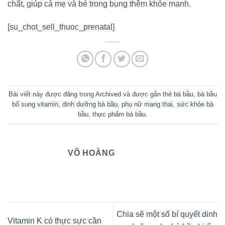
chất, giúp cả mẹ và bé trong bụng thêm khỏe mạnh.
[su_chot_sell_thuoc_prenatal]
Bài viết này được đăng trong
Archived
và được gắn thẻ
bà bầu
,
bà bầu
bổ sung vitamin
,
dinh dưỡng bà bầu
,
phụ nữ mang thai
,
sức khỏe bà
bầu
,
thực phẩm bà bầu
.
VÕ HOÀNG
Chia sẽ một số bí quyết dinh
Vitamin K có thực sực cần