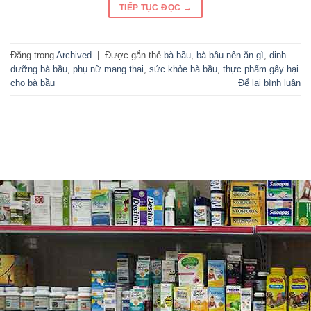
TIẾP TỤC ĐỌC
→
Đăng trong
Archived
|
Được gắn thẻ
bà bầu
,
bà bầu nên ăn gì
,
dinh
dưỡng bà bầu
,
phụ nữ mang thai
,
sức khỏe bà bầu
,
thực phẩm gây hại
cho bà bầu
Để lại bình luận