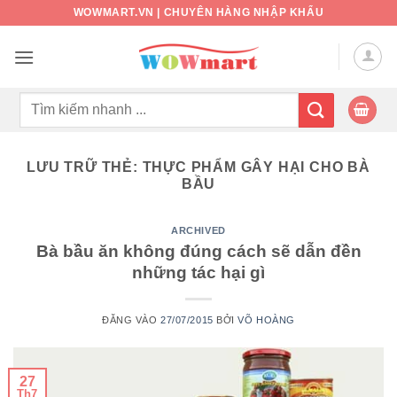
Bỏ
WOWMART.VN | CHUYÊN HÀNG NHẬP KHẨU
qua
nội
dung
Tìm
kiếm:
LƯU TRỮ THẺ:
THỰC PHẨM GÂY HẠI CHO BÀ
BẦU
ARCHIVED
Bà bầu ăn không đúng cách sẽ dẫn đền
những tác hại gì
ĐĂNG VÀO
27/07/2015
BỞI
VÕ HOÀNG
27
Th7