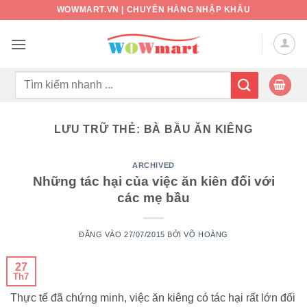
Bỏ
WOWMART.VN | CHUYÊN HÀNG NHẬP KHẨU
qua
nội
dung
Tìm
kiếm:
LƯU TRỮ THẺ:
BÀ BẦU ĂN KIÊNG
ARCHIVED
Những tác hại của việc ăn kiên đối với
các mẹ bầu
ĐĂNG VÀO
27/07/2015
BỞI
VÕ HOÀNG
27
Th7
Thực tế đã chứng minh, việc ăn kiêng có tác hại rất lớn đối