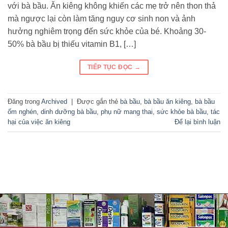
với bà bầu. Ăn kiêng không khiến các mẹ trở nên thon thả
mà ngược lại còn làm tăng nguy cơ sinh non và ảnh
hưởng nghiêm trọng đến sức khỏe của bé. Khoảng 30-
50% bà bầu bị thiếu vitamin B1, […]
TIẾP TỤC ĐỌC
→
Đăng trong
Archived
|
Được gắn thẻ
bà bầu
,
bà bầu ăn kiêng
,
bà bầu
ốm nghén
,
dinh dưỡng bà bầu
,
phụ nữ mang thai
,
sức khỏe bà bầu
,
tác
hại của việc ăn kiêng
Để lại bình luận