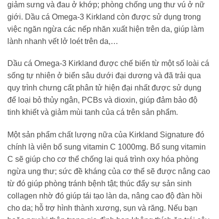
giảm sưng và đau ở khớp; phòng chống ung thư vú ở nữ
giới. Dầu cá Omega-3 Kirkland còn được sử dụng trong
việc ngăn ngừa các nếp nhăn xuất hiện trên da, giúp làm
lành nhanh vết lở loét trên da,…
Dầu cá Omega-3 Kirkland được chế biến từ một số loài cá
sống tự nhiên ở biển sâu dưới đại dương và đã trải qua
quy trình chưng cất phân tử hiện đại nhất được sử dụng
để loại bỏ thủy ngân, PCBs và dioxin, giúp đảm bảo độ
tinh khiết và giảm mùi tanh của cá trên sản phẩm.
Một sản phẩm chất lượng nữa của Kirkland Signature đó
chính là viên bổ sung vitamin C 1000mg. Bổ sung vitamin
C sẽ giúp cho cơ thể chống lại quá trình oxy hóa phòng
ngừa ung thư; sức đề kháng của cơ thể sẽ được nâng cao
từ đó giúp phòng tránh bệnh tật; thúc đẩy sự sản sinh
collagen nhờ đó giúp tái tạo làn da, nâng cao độ đàn hồi
cho da; hỗ trợ hình thành xương, sụn và răng. Nếu bạn