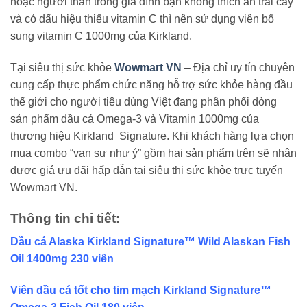
hoặc người thân trong gia đình bạn không thích ăn trái cây
và có dấu hiệu thiếu vitamin C thì nên sử dụng viên bổ
sung vitamin C 1000mg của Kirkland.
Tại siêu thị sức khỏe
Wowmart VN
– Địa chỉ uy tín chuyên
cung cấp thực phẩm chức năng hỗ trợ sức khỏe hàng đầu
thế giới cho người tiêu dùng Việt đang phân phối dòng
sản phẩm dầu cá Omega-3 và Vitamin 1000mg của
thương hiệu Kirkland Signature. Khi khách hàng lựa chọn
mua combo “vạn sự như ý” gồm hai sản phẩm trên sẽ nhận
được giá ưu đãi hấp dẫn tại siêu thị sức khỏe trực tuyến
Wowmart VN.
Thông tin chi tiết:
Dầu cá Alaska Kirkland Signature™ Wild Alaskan Fish
Oil 1400mg 230 viên
Viên dầu cá tốt cho tim mạch Kirkland Signature™