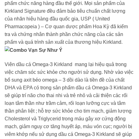
phẩm chức năng hàng đầu thế giới. Mọi sản phẩm của
Kirkland Signature đều đảm bảo tiêu chuẩn chất lượng
của nhãn hiệu hàng đầu quốc gia, USP ( United
Pharmacopeia ) – Cơ quan dược phẩm Hoa Kỳ đã kiểm
tra và chứng nhân thành phần chức năng của các sản
phẩm và quá trình sản xuất của thương hiệu Kirkland.
Viên dầu cá Omega-3 Kirkland mang lại hiệu quả trong
việc chăm sóc sức khỏe cho người sử dụng. Nhờ vào việc
bổ sung axit béo omega – 3 dồi dào là tiền đề của chất
DHA và EPA có trong sản phẩm dầu cá Omega-3 Kirkland
sẽ giúp trí não cho thai nhi và trẻ nhỏ và cải thiện các rối
loạn tâm thần như trầm cảm, rối loạn lưỡng cực và tâm
thần phân liệt ; hỗ trợ sức khỏe cho tim mạch, giảm lượng
Cholesterol và Triglycerid trong máu gây xơ cứng động
mạch, giảm nguy cơ tăng huyết áp, máu vón cục; người bị
viêm khớp nếu sử dụng dầu cá Omega-3 Kirkland sẽ giúp