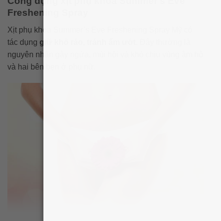
Công dụng xịt phụ khoa Summer’s Eve
Freshening Spray
Xịt phụ khoa Summer’s Eve Freshening Spray Mỹ có
tác dụng
giữ khô ráo, tránh ẩm ướt
. Đây thường là
nguyên nhân gây ngứa, mùi hôi và khó chịu vùng âm hộ
và hai bên bẹn ở phụ nữ.