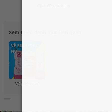
Công thức xịt phụ khoa Summer’s Eve chứa Vitamin E
Click để xem thêm
có công dụng
dưỡng ẩm
. Và Neutress® có tác dụng
khử mùi cực kỳ hiệu quả,
hương thơm nhẹ nhàng
giúp cho “cô bé” luôn khô ráo, thơm mát và ngăn
ngừa v.i.ê.m nhiễm nấm ngứa
.
Xem thêm danh mục liên quan
Sản phẩm có chứa Vitamin E có công dụng dưỡng ẩm,
cùng với công nghệ khử mùi hôi khó chịu, cho bạn cảm
giác thật nhẹ nhàng và sảng khoái suốt cả ngày mà
không hề gây kích ứng da.
Ưu điểm của Xịt phụ khoa Summer’s Eve Freshening
Spray là có khả năng
khử mùi hôi và mang lại cảm
Vệ sinh phụ nữ
giác thoáng mát, sạch sẽ trong suốt 10h
. Điều này rất
phù hợp với phụ nữ là dân văn phòng, phải ngồi nhiều
và thời gian cố định.
Xịt phụ khoa Summer’s Eve Freshening Spray đã được