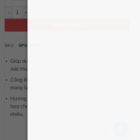
Xịt phụ khoa Summer's Eve Freshening Spray 56.7g (Hồng) số 
MUA HÀNG
SP021930
SKU:
Giúp duy trì cảm giác khô thoáng, sạch sẽ và thơm
mát nhẹ nhàng suốt nhiều giờ.
Công thức bổ sung Vitamin E hỗ trợ dưỡng ẩm,
mang lại cảm giác dễ chịu cho vùng da nhạy cảm.
Hương thơm dịu nhẹ, dễ sử dụng hàng ngày, phù
hợp cho phụ nữ bận rộn hoặc thường xuyên ngồi
nhiều.
Xem thêm trên FB