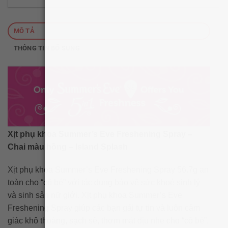
MÔ TẢ
THÔNG TIN BỔ SUNG
Xịt phụ khoa Summer’s Eve Freshening Spray –
Chai màu hồng – Island Splash
Xịt phụ khoa Summer’s Eve Freshening Spray 56.7g an
toàn cho “cô bé” với tác dụng bảo vệ sức khoẻ sinh lý
và sinh sản nữ giới. Xịt phụ khoa Summer’s Eve
Freshening Spray giúp các bạn gái tự tin và luôn cảm
giác khô thoáng, sạch sẽ, thơm mát dịu nhẹ cho “cô bé”.