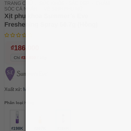
TRANG CHỦ
/
SỨC KHỎE - SẮC ĐẸP
/
CHĂM
SÓC CÁ NHÂN
/
VỆ SINH PHỤ NỮ
Xịt phụ khoa Summer’s Eve
Freshening Spray 56.7g (Hồng)
₫
186,000
Chỉ
₫32,800
/
10g
Xuất xứ:
MỸ
Phân loại
:
Hồng
₫198K
₫207K
₫186K