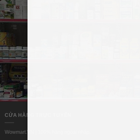
bác sĩ phụ khoa ở Mỹ kiểm chứng.
CỬA HÀNG TRỰC TUYẾN
Wowmart.VN | 100% hàng ngoại nhập.