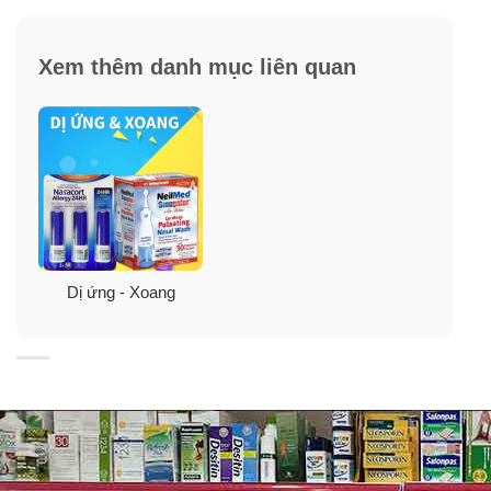
Xem thêm danh mục liên quan
Công dụng Set 3 chai xịt mũi ngăn dị ứng
Nasacort Allergy 24hr Non-Drip Nasal
Spray
Dị ứng - Xoang