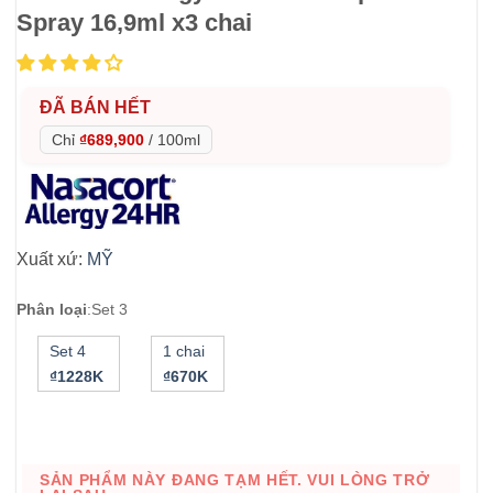
Spray 16,9ml x3 chai
ĐÃ BÁN HẾT
Chỉ
₫689,900
/
100ml
Xuất xứ:
MỸ
Phân loại
:
Set 3
Set 4
1 chai
₫1228K
₫670K
SẢN PHẨM NÀY ĐANG TẠM HẾT. VUI LÒNG TRỞ