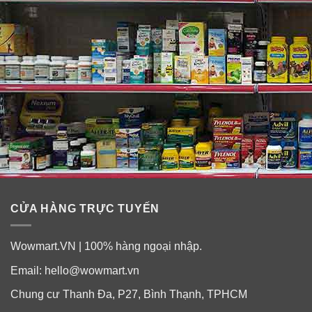
✓
Chấm dứt các triệu chứng dị ứng, tạo cảm giác dễ
chịu trong suốt 24h.
✓
Hỗ trợ dứt điểm và cải thiện hắt hơi, chảy nước mũi,
ngứa mũi, nghẹt mũi…
✓
Không gây tác dụng phụ cho người dùng đúng liều.
✓
Hết bệnh có thể ngưng xịt Nasacort mà không bị lệ
thuộc.
CỬA HÀNG TRỰC TUYẾN
✓
Chai xịt chống cảm cúm Nasacort Allergy 24hr không
Wowmart.VN | 100% hàng ngoại nhập.
gây buồn ngủ.
Email:
hello@wowmart.vn
✓
Dễ dàng và tiện dụng khi Allergy 24hr Nasacort ở
Chung cư Thanh Đa, P27, Bình Thạnh, TPHCM
dạng chai xịt nhỏ gọn.