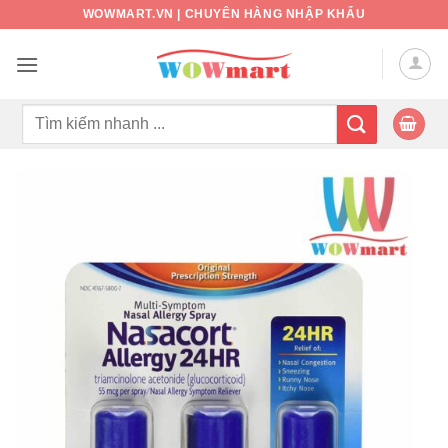
Bỏ
WOWMART.VN | CHUYÊN HÀNG NHẬP KHẨU
qua
nội
dung
Tìm
kiếm: