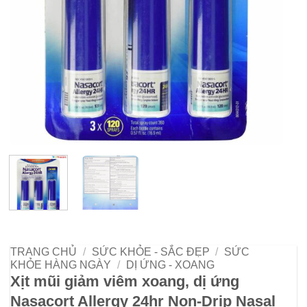
TRANG CHỦ
/
SỨC KHỎE - SẮC ĐẸP
/
SỨC
KHỎE HÀNG NGÀY
/
DỊ ỨNG - XOANG
Xịt mũi giảm viêm xoang, dị ứng
Nasacort Allergy 24hr Non-Drip Nasal