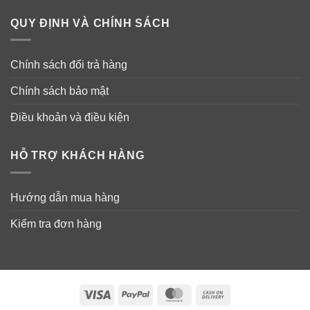
QUY ĐỊNH VÀ CHÍNH SÁCH
Thành phần chai chống dị ứng mũi Non-
Chính sách đổi trả hàng
Drip Nasal Spray Nasacort Allergy 24hr
Chính sách bảo mật
Thành phần
: Triamcinolone acetonide 55 mcg/metered
spray.
Điều khoản và điều kiện
Thành phần khác
: benzalkonium chloride,
HỖ TRỢ KHÁCH HÀNG
carboxymethyl-cellulose sodium, dextrose, edetate
disodium, microcrystalline cellulose, polysorbate 80,
purified water.
Hướng dẫn mua hàng
Kiểm tra đơn hàng
Visa
PayPal
MasterCard
Cash
On