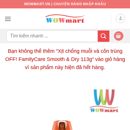
Bỏ
WOWMART.VN | CHUYÊN HÀNG NHẬP KHẨU
qua
nội
dung
Tìm
kiếm:
Bạn không thể thêm "Xịt chống muỗi và côn trùng
OFF! FamilyCare Smooth & Dry 113g" vào giỏ hàng
vì sản phẩm này hiện đã hết hàng.