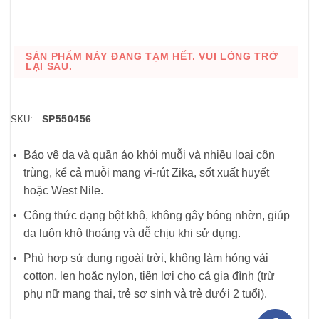
SẢN PHẨM NÀY ĐANG TẠM HẾT. VUI LÒNG TRỞ
LẠI SAU.
SP550456
SKU:
Bảo vệ da và quần áo khỏi muỗi và nhiều loại côn
trùng, kể cả muỗi mang vi-rút Zika, sốt xuất huyết
hoặc West Nile.
Công thức dạng bột khô, không gây bóng nhờn, giúp
da luôn khô thoáng và dễ chịu khi sử dụng.
Phù hợp sử dụng ngoài trời, không làm hỏng vải
cotton, len hoặc nylon, tiện lợi cho cả gia đình (trừ
phụ nữ mang thai, trẻ sơ sinh và trẻ dưới 2 tuổi).