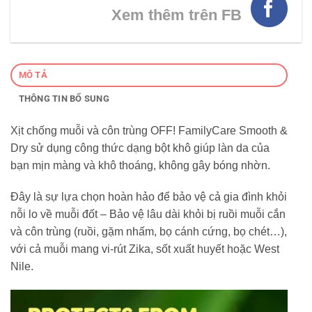
Xem thêm trên FB
MÔ TẢ
THÔNG TIN BỔ SUNG
Xịt chống muỗi và côn trùng OFF! FamilyCare Smooth &
Dry sử dụng công thức dạng bột khô giúp làn da của
bạn mịn màng và khô thoáng, không gây bóng nhờn.
Đây là sự lựa chọn hoàn hảo để bảo vệ cả gia đình khỏi
nỗi lo về muỗi đốt – Bảo vệ lâu dài khỏi bị ruồi muỗi cắn
và côn trùng (ruồi, gặm nhấm, bọ cánh cứng, bọ chét…),
với cả muỗi mang vi-rút Zika, sốt xuất huyết hoặc West
Nile.