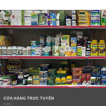
Hiệu quả từ xịt chống muỗi và côn trùng
OFF! FamilyCare Smooth & Dry
+ Công thức với DEET (Diethyltoluamide – hợp chất
được dùng phổ biến trong các sản phẩm chống/diệt
muỗi, ve, ve mò, bọ chét và các loại côn trùng ký sinh
khác).
+ Công thức không nhờn; hầu như không mùi – chứa
hương thơm để giảm nồng mùi DEET.
CỬA HÀNG TRỰC TUYẾN
+ Hoạt động hiệu quả trên bề mặt ngoài của quần áo;