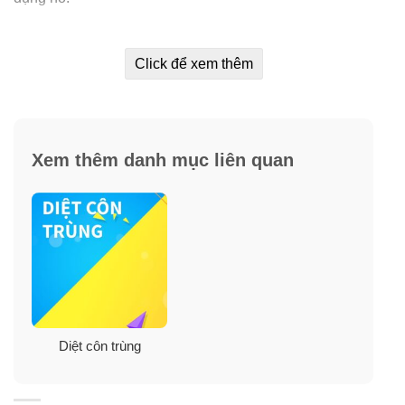
Chai xịt chống côn trùng OFF! hoạt động trên bề mặt
ngoài của quần áo; xịt vào áo, quần, tất và mũ, vì nó sẽ
Click để xem thêm
không làm hỏng vải cotton, len hoặc nylon.
–
Đối tượng sử dụng
: Ngoại trừ phụ nữ mang thai, trẻ
sơ sinh và trẻ dưới 2 tuổi.
Xem thêm danh mục liên quan
Diệt côn trùng