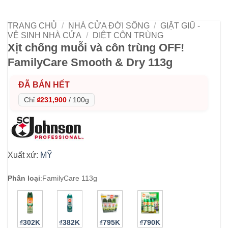
TRANG CHỦ
/
NHÀ CỬA ĐỜI SỐNG
/
GIẶT GIŨ -
VỆ SINH NHÀ CỬA
/
DIỆT CÔN TRÙNG
Xịt chống muỗi và côn trùng OFF!
FamilyCare Smooth & Dry 113g
ĐÃ BÁN HẾT
Chỉ
₫231,900
/
100g
Xuất xứ:
MỸ
Phân loại
:
FamilyCare 113g
₫302K
₫382K
₫795K
₫790K