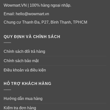
phun áo, quần, vớ, và mũ; sẽ không làm hỏng bông, len
Wowmart.VN | 100% hàng ngoại nhập.
hoặc nylon.
Email:
hello@wowmart.vn
+ Bảo vệ lâu dài khỏi bị ruồi cắn, muỗi và côn trùng,
Chung cư Thanh Đa, P27, Bình Thạnh, TPHCM
cộng với muỗi có thể mang virus Zika, sốt xuất huyết
hoặc West Nile (sốt Tây sông Nin vì siêu vi West Nile).
QUY ĐỊNH VÀ CHÍNH SÁCH
+ Bảo vệ hiệu quả khi đổ mồ hôi.
Chính sách đổi trả hàng
+ Nút bơm xịt cho phép dễ dàng thoa lên da và quần áo.
Chính sách bảo mật
+ Có sẵn phiên bản không mùi.
Điều khoản và điều kiện
+ Bảo vệ tối đa 2 giờ.
HỖ TRỢ KHÁCH HÀNG
Hướng dẫn mua hàng
Kiểm tra đơn hàng