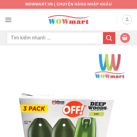
Bỏ
WOWMART.VN | CHUYÊN HÀNG NHẬP KHẨU
qua
nội
dung
Tìm
kiếm: