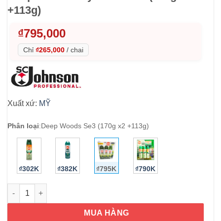
+113g)
₫
795,000
Chỉ
₫265,000
/
chai
Xuất xứ:
MỸ
Phân loại
:
Deep Woods Se3 (170g x2 +113g)
₫302K
₫382K
₫795K
₫790K
Xịt chống muỗi và côn trùng OFF! Deep Woods Dry Set 3 chai (
MUA HÀNG