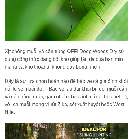
Xịt chống muỗi và côn trùng OFF! Deep Woods Dry sử
dụng công thức dạng bột khô giúp làn da của bạn mịn
màng và khô thoáng, không gây bóng nhờn.
Đây là sự lựa chọn hoàn hảo để bảo vệ cả gia đình khỏi
nỗi lo về muỗi đốt – Bảo vệ lâu dài khỏi bị ruồi muỗi cắn
và côn trùng (ruồi, gặm nhấm, bọ cánh cứng, bọ chét…),
với cả muỗi mang vi-rút Zika, sốt xuất huyết hoặc West
Nile.