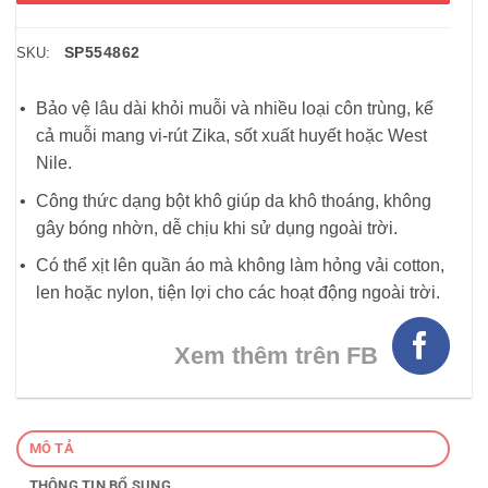
SP554862
SKU:
Bảo vệ lâu dài khỏi muỗi và nhiều loại côn trùng, kể
cả muỗi mang vi-rút Zika, sốt xuất huyết hoặc West
Nile.
Công thức dạng bột khô giúp da khô thoáng, không
gây bóng nhờn, dễ chịu khi sử dụng ngoài trời.
Có thể xịt lên quần áo mà không làm hỏng vải cotton,
len hoặc nylon, tiện lợi cho các hoạt động ngoài trời.
Xem thêm trên FB
MÔ TẢ
THÔNG TIN BỔ SUNG