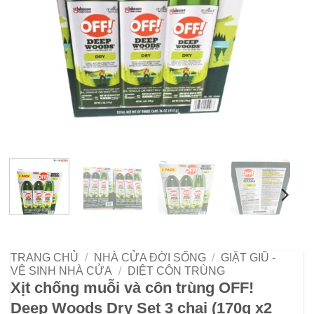
TRANG CHỦ
/
NHÀ CỬA ĐỜI SỐNG
/
GIẶT GIŨ -
VỆ SINH NHÀ CỬA
/
DIỆT CÔN TRÙNG
Xịt chống muỗi và côn trùng OFF!
Deep Woods Dry Set 3 chai (170g x2