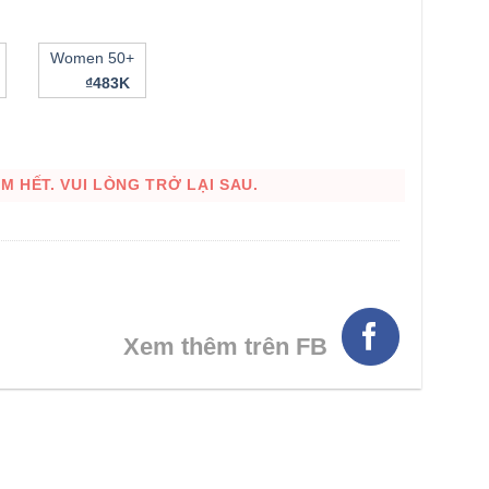
Women 50+
₫483K
 HẾT. VUI LÒNG TRỞ LẠI SAU.
HÌNH THẬT
Xem thêm trên FB