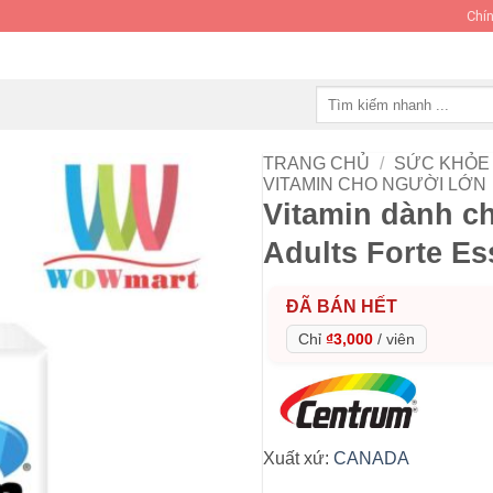
Chín
Tìm
kiếm:
TRANG CHỦ
/
SỨC KHỎE 
VITAMIN CHO NGƯỜI LỚN
Vitamin dành c
Adults Forte Es
ĐÃ BÁN HẾT
Chỉ
₫3,000
/
viên
Xuất xứ:
CANADA