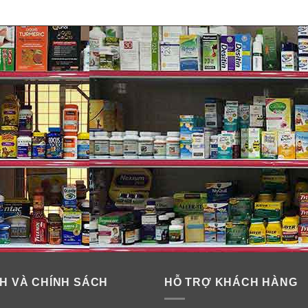
entials được xây dựng để giúp đáp ứng nhu cầu dinh dưỡng củ
 Essentials mà nó bị thiếu hụt.
h chóng được hấp thụ vào cơ thể để lắp đầy những khoảng trố
uát cũng như có thêm nguồn năng lượng cho một ngày làm việ
h cho người lớn Centrum Adults Forte Essentials còn giúp bạn 
cận thị nhanh…
orte Essentials Adults giúp cải thiện khả năng miễn dịch, tăn
 hỗ trợ cơ bắp chắc khỏe.
.
H VÀ CHÍNH SÁCH
HỖ TRỢ KHÁCH HÀNG
 chất dinh dưỡng.