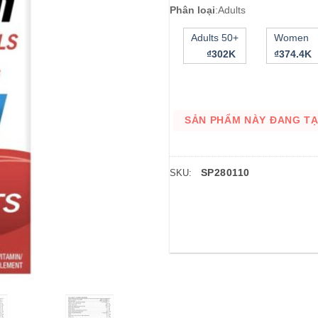
Phân loại
:
Adults
Adults 50+
Women
₫302K
₫374.4K
SẢN PHẨM NÀY ĐANG TẠM
SP280110
SKU: