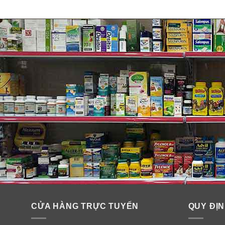
Vitamin dành cho người lớn Centrum Adults Forte Ess
nhận các vi chất dinh dưỡng thiết yếu từ Centrum Forte
Các vitamin và khoáng chất này của Centrum sẽ nhan
hàng ngày này mà bạn cân bằng được sức khỏe tổng q
Hơn nữa, ngoài việc duy trì sức khỏe thì Vitamin dàn
Cụ thể như loãng xương, thị lực kém, tốc độ tăng độ 
Viên uống bổ sung đa vitamin cho người lớn Centrum F
thể. Multi-vitamin Forte Essentials Centrum Adults còn
Lợi ích:
✓
Hỗ trợ hệ thống miễn dịch, duy trì chức năng cơ bắp
CỬA HÀNG TRỰC TUYẾN
QUY ĐỊN
✓
Duy trì sức khỏe tổng thể, khả năng chuyển hóa các