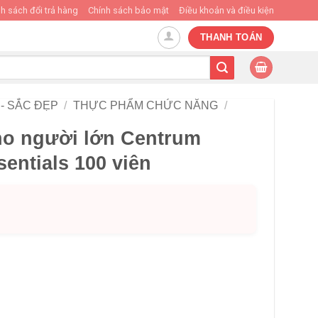
h sách đổi trả hàng
Chính sách bảo mật
Điều khoản và điều kiện
THANH TOÁN
- SẮC ĐẸP
/
THỰC PHẨM CHỨC NĂNG
/
ho người lớn Centrum
sentials 100 viên