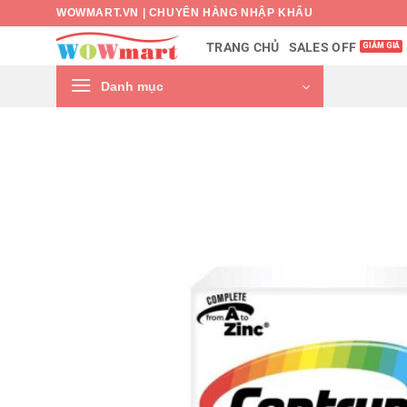
Bỏ
WOWMART.VN | CHUYÊN HÀNG NHẬP KHẨU
qua
SALES OFF
TRANG CHỦ
nội
dung
Danh mục