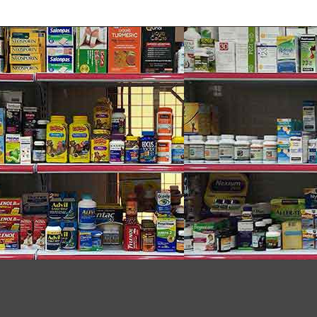
a người lớn. Nhờ vậy cơ thể bạn sẽ được tiếp
ng dinh dưỡng mà cơ thể bạn cần. Nhờ sự bổ sung
c hăng say.
ngăn ngừa nguy cơ của một số bệnh do thiếu chất.
g cường chống oxy và khả năng trao đổi chất cho cơ