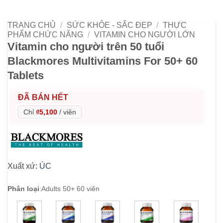
TRANG CHỦ
/
SỨC KHỎE - SẮC ĐẸP
/
THỰC
PHẨM CHỨC NĂNG
/
VITAMIN CHO NGƯỜI LỚN
Vitamin cho người trên 50 tuổi
Blackmores Multivitamins For 50+ 60
Tablets
ĐÃ BÁN HẾT
Chỉ
₫5,100
/
viên
Xuất xứ:
ÚC
Phân loại
:
Adults 50+ 60 viên