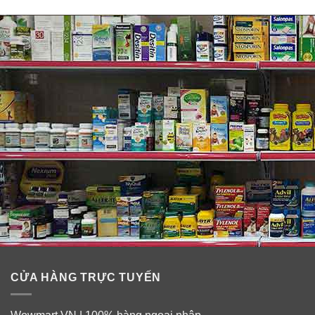
✓
Hỗ trợ xương chắc khỏe.
✓
Hỗ trợ sức khỏe và chức năng của hệ thần kinh.
Thành phần Vitamin cho người trên 50 tuổi
Blackmores Multivitamins For 50+
Thành phần hoạt chất
: Ferrous fumarate (iron 5 mg)
15.7 mg, d-alpha-tocopheryl acid succinate (vitamin E
CỬA HÀNG TRỰC TUYẾN
14.9 IU) 12.3 mg, Ascorbic acid (vitamin C) 45 mg,
Thiamine nitrate (thiamine 1.2 mg) 1.5 mg, Riboflavin