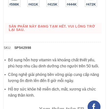
₫598K
₫431K
₫415K
₫444K
₫472K
SẢN PHẨM NÀY ĐANG TẠM HẾT. VUI LÒNG TRỞ
LẠI SAU.
SP542998
SKU:
Bổ sung hỗn hợp vitamin và khoáng chất thiết yếu,
phù hợp nhu cầu dinh dưỡng cho người trên 50 tuổi.
Công nghệ giải phóng bền vững giúp cung cấp năng
lượng ổn định lên đến 8 giờ mỗi ngày.
Hỗ trợ sức khỏe hệ miễn dịch, mắt, xương và chức
năng thần kinh.