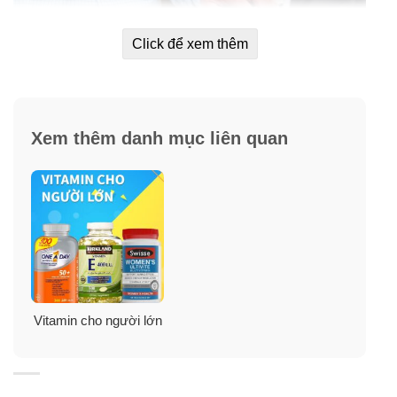
Click để xem thêm
Lợi ích:
Xem thêm danh mục liên quan
✓
Hỗn hợp vitamin và khoáng chất thiết yếu dành riêng
cho người trên 50 tuổi.
✓
Công thức đặc biệt với “Công nghệ giải phóng bền
vững” để cung cấp năng lượng lâu dài lên đến 8 giờ
mỗi ngày.
✓
Hỗ trợ chức năng hệ thống miễn dịch.
Vitamin cho người lớn
✓
Hỗ trợ sản xuất năng lượng.
✓
Hỗ trợ sức khỏe của mắt.