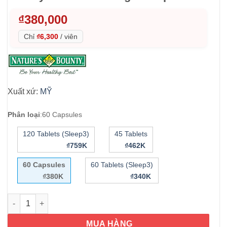
₫
380,000
Chỉ
₫6,300
/
viên
Xuất xứ:
MỸ
Phân loại
:
60 Capsules
120 Tablets (Sleep3)
45 Tablets
₫759K
₫462K
60 Capsules
60 Tablets (Sleep3)
₫380K
₫340K
Viên uống giúp ngủ ngon Nature’s Bounty Melatonin 10mg 60 
MUA HÀNG