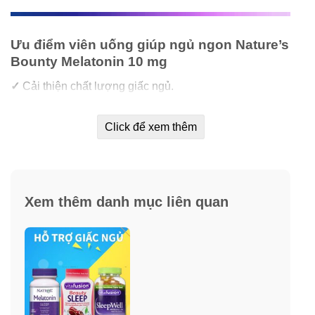
Ưu điểm viên uống giúp ngủ ngon Nature’s
Bounty Melatonin 10 mg
✓
Cải thiện chất lượng giấc ngủ.
✓
Khôi phục tinh thần, giảm stress.
Click để xem thêm
✓
Tỉnh táo, sảng khoái khi thức dậy.
✓
100 % không chứa chất gây ngủ.
Xem thêm danh mục liên quan
✓
Giúp bạn ngủ ngon tự nhiên không hại sức khoẻ.