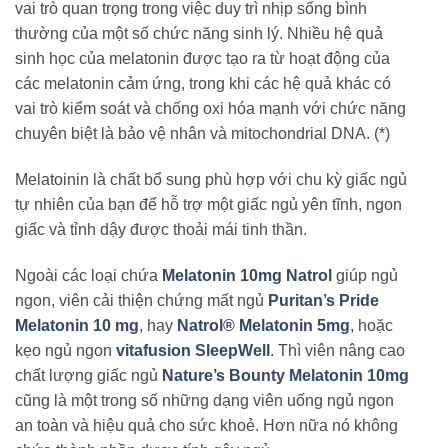
vai trò quan trọng trong việc duy trì nhịp sống bình
thường của một số chức năng sinh lý. Nhiều hệ quả
sinh học của melatonin được tạo ra từ hoạt động của
các melatonin cảm ứng, trong khi các hệ quả khác có
vai trò kiểm soát và chống oxi hóa mạnh với chức năng
chuyên biệt là bảo vệ nhân và mitochondrial DNA. (
*
)
Melatoinin là chất bổ sung phù hợp với chu kỳ giấc ngủ
tự nhiên của bạn để hỗ trợ một giấc ngủ yên tĩnh, ngon
giấc và tỉnh dậy được thoải mái tinh thần.
Ngoài các loại chứa
Melatonin 10mg Natrol
giúp ngủ
ngon, viên cải thiện chứng mất ngủ
Puritan’s Pride
Melatonin 10 mg
, hay
Natrol® Melatonin 5mg
, hoặc
kẹo ngủ ngon
vitafusion SleepWell
. Thì viên nâng cao
chất lượng giấc ngủ
Nature’s Bounty Melatonin 10mg
cũng là một trong số những dạng viên uống ngủ ngon
an toàn và hiệu quả cho sức khoẻ. Hơn nữa nó không