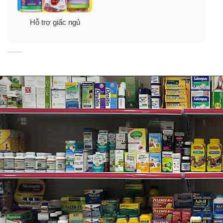
Hỗ trợ giấc ngủ
Thành phần viên uống cải thiện giấc ngủ
Nature’s Bounty Melatonin 10mg Capsule
Không có màu nhân tạo, hương vị, chất làm ngọt.
Không có chất bảo quản, đường, tinh bột, sữa, lactose,
gluten, lúa mì, men, cá. Không Natri.