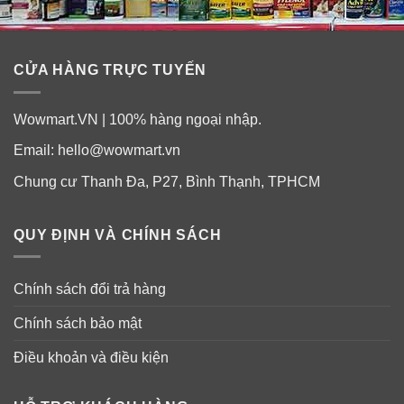
CỬA HÀNG TRỰC TUYẾN
Wowmart.VN | 100% hàng ngoại nhập.
Email:
hello@wowmart.vn
Chung cư Thanh Đa, P27, Bình Thạnh, TPHCM
QUY ĐỊNH VÀ CHÍNH SÁCH
Chính sách đổi trả hàng
Chính sách bảo mật
Điều khoản và điều kiện
Những ai cần dùng ngay Nature’s Bounty
Melatonin 10mg?