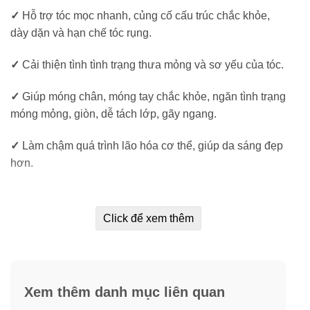
✓
Hỗ trợ tóc mọc nhanh, củng cố cấu trúc chắc khỏe,
dày dặn và hạn chế tóc rụng.
✓
Cải thiện tình tình trạng thưa mỏng và sơ yếu của tóc.
✓
Giúp móng chân, móng tay chắc khỏe, ngăn tình trạng
móng mỏng, giòn, dễ tách lớp, gãy ngang.
✓
Làm chậm quá trình lão hóa cơ thể, giúp da sáng đẹp
hơn.
✓
Giúp tăng lượng hồng cầu cho da hồng hào, tóc chắc
khoẻ.
Click để xem thêm
✓
Phòng ngừa bong tróc da tay, da chân và v.i.ê.m da
do tiết quá nhiều bã nhờn.
Xem thêm danh mục liên quan