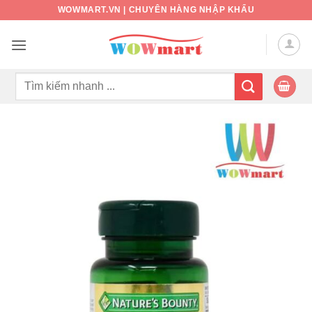
Bỏ
WOWMART.VN | CHUYÊN HÀNG NHẬP KHẨU
qua
nội
dung
Tìm
kiếm: