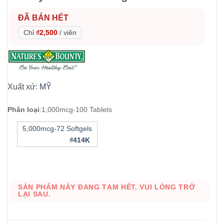
ĐÃ BÁN HẾT
Chỉ
₫2,500
/
viên
Xuất xứ:
MỸ
Phân loại
:
1,000mcg-100 Tablets
5,000mcg-72 Softgels
₫414K
SẢN PHẨM NÀY ĐANG TẠM HẾT. VUI LÒNG TRỞ
LẠI SAU.