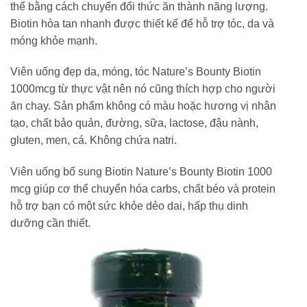
thể bằng cách chuyển đổi thức ăn thành năng lượng.
Biotin hòa tan nhanh được thiết kế để hỗ trợ tóc, da và
móng khỏe mạnh.
Viên uống đẹp da, móng, tóc Nature’s Bounty Biotin
1000mcg từ thực vật nên nó cũng thích hợp cho người
ăn chay. Sản phẩm không có màu hoặc hương vị nhân
tạo, chất bảo quản, đường, sữa, lactose, đậu nành,
gluten, men, cá. Không chứa natri.
Viên uống bổ sung Biotin Nature’s Bounty Biotin 1000
mcg giúp cơ thể chuyển hóa carbs, chất béo và protein
hỗ trợ bạn có một sức khỏe dẻo dai, hấp thụ dinh
dưỡng cần thiết.