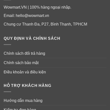
móng yếu và gãy và hư hỏng.
Wowmart.VN | 100% hàng ngoại nhập.
Collagen là thành phần làm dầy tóc đồng thời
Email:
hello@wowmart.vn
giảm rụng tóc. Bổ sung Super Collagen +C để
Chung cư Thanh Đa, P27, Bình Thạnh, TPHCM
giúp tóc chắc khỏe và đẹp hơn
QUY ĐỊNH VÀ CHÍNH SÁCH
Chính sách đổi trả hàng
Chính sách bảo mật
Điều khoản và điều kiện
HỖ TRỢ KHÁCH HÀNG
Hướng dẫn mua hàng
Kiểm tra đơn hàng