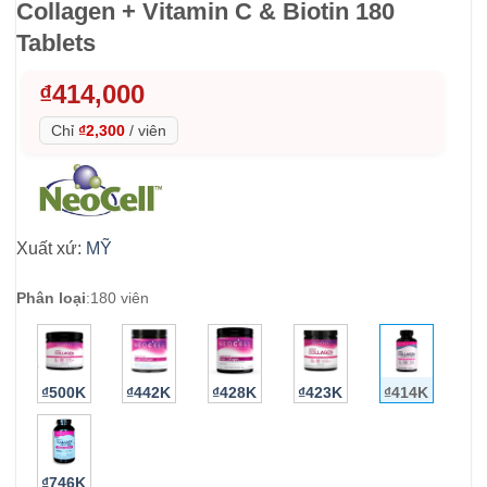
Collagen + Vitamin C & Biotin 180
Tablets
₫
414,000
Chỉ
₫2,300
/
viên
Xuất xứ:
MỸ
Phân loại
:
180 viên
₫500K
₫442K
₫428K
₫423K
₫414K
₫746K