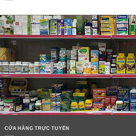
Công dụng NeoCell Super Collagen C:
Super Collagen +C bổ sung đầy đủ hai loại axit
amin đặc biệt là hydroxyproline và hydroxylysine
và bổ sung thêm nguồn cung Collagen một cách
hiệu quả cho cơ thể.
Super Collagen +C với thành phần Collagen thủy
phân là nguồn cung cấp tự nhiên, giàu có của
glycine, loại axit amin thiết yếu cho tăng trưởng
cơ bắp.
Sử dụng Super Collage để Xây dựng cấu trúc
xương, Collagen là sức mạnh của xương khớp.
CỬA HÀNG TRỰC TUYẾN
Cung cấp Collagen qua đó khắc phục các loại