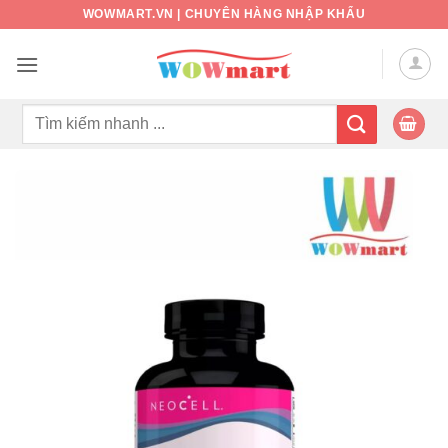
Bỏ
WOWMART.VN | CHUYÊN HÀNG NHẬP KHẨU
qua
nội
dung
Tìm
kiếm: