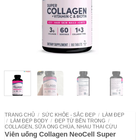
TRANG CHỦ
/
SỨC KHỎE - SẮC ĐẸP
/
LÀM ĐẸP
/
LÀM ĐẸP BODY
/
ĐẸP TỪ BÊN TRONG
/
COLLAGEN, SỮA ONG CHÚA, NHAU THAI CỪU
Viên uống Collagen NeoCell Super