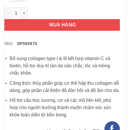
Viên uống Collagen NeoCell Super Collagen + Vitamin C & Bioti
MUA HÀNG
SP590970
SKU:
Bổ sung collagen type I & III kết hợp vitamin C và
biotin, hỗ trợ duy trì làn da săn chắc, tóc và móng
chắc khỏe.
Công thức thủy phân giúp cơ thể hấp thu collagen dễ
dàng, góp phần cải thiện độ đàn hồi và độ ẩm cho da.
Hỗ trợ cấu trúc xương, cơ và các mô liên kết, phù
hợp cho người trưởng thành muốn chăm sóc sức
khỏe toàn diện từ bên trong.