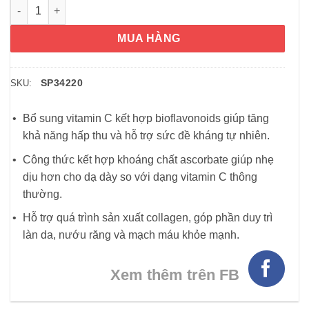
Viên uống bổ sung Vitamin C hàm lượng cao Blackmores Bio C
MUA HÀNG
SP34220
SKU:
Bổ sung vitamin C kết hợp bioflavonoids giúp tăng
khả năng hấp thu và hỗ trợ sức đề kháng tự nhiên.
Công thức kết hợp khoáng chất ascorbate giúp nhẹ
dịu hơn cho dạ dày so với dạng vitamin C thông
thường.
Hỗ trợ quá trình sản xuất collagen, góp phần duy trì
làn da, nướu răng và mạch máu khỏe mạnh.
Xem thêm trên FB