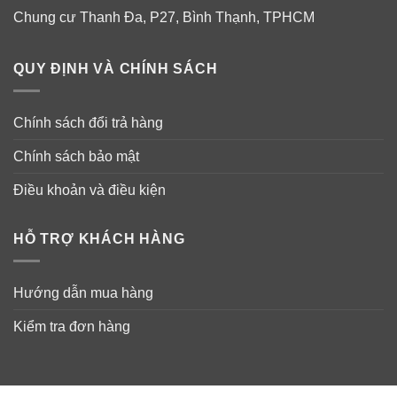
Chung cư Thanh Đa, P27, Bình Thạnh, TPHCM
Đối tượng dùng Bio C Blackmores:
– Người đang bị cảm cúm, dị ứng, sổ mũi, hắt hơi…
QUY ĐỊNH VÀ CHÍNH SÁCH
– Người muốn tăng cường khả năng đề kháng mỗi
ngày.
Chính sách đổi trả hàng
– Người hay thường xuyên mệt mỏi, dễ mắc bệnh lặt
Chính sách bảo mật
vặt, bệnh do trái gió trở trời…
Điều khoản và điều kiện
HỖ TRỢ KHÁCH HÀNG
Hướng dẫn mua hàng
Kiểm tra đơn hàng