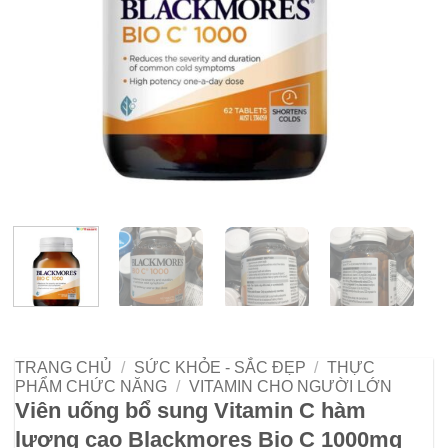
TRANG CHỦ
/
SỨC KHỎE - SẮC ĐẸP
/
THỰC
PHẨM CHỨC NĂNG
/
VITAMIN CHO NGƯỜI LỚN
Viên uống bổ sung Vitamin C hàm
lượng cao Blackmores Bio C 1000mg