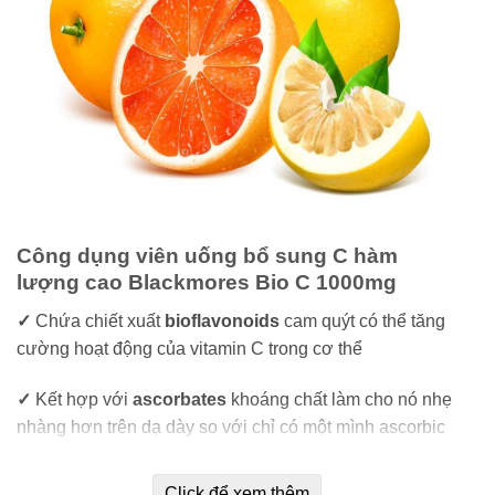
Công dụng viên uống bổ sung C hàm
lượng cao Blackmores Bio C 1000mg
✓
Chứa chiết xuất
bioflavonoids
cam quýt có thể tăng
cường hoạt động của vitamin C trong cơ thể
✓
Kết hợp với
ascorbates
khoáng chất làm cho nó nhẹ
nhàng hơn trên dạ dày so với chỉ có một mình ascorbic
acid.
Click để xem thêm