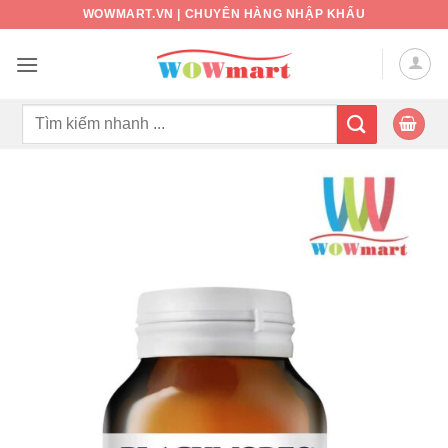
Bỏ
WOWMART.VN | CHUYÊN HÀNG NHẬP KHẨU
qua
nội
dung
Tìm
kiếm: