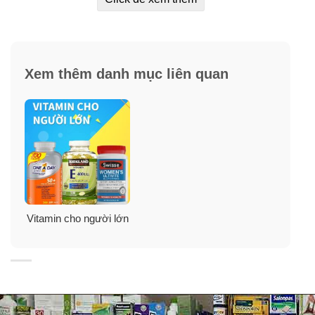
✓
Giảm mức độ nghiêm trọng và thời gian của chứng
cảm lạnh và phản ứng dị ứng.
✓
Hỗ trợ làm lành vết thương thông qua vai trò của nó
Xem thêm danh mục liên quan
trong sản xuất collagen.
✓
Tăng cường đề kháng cho cơ thể, cải thiện và phòng
ngừa các bệnh nhiễm khuẩn, cảm cúm.
✓
Giúp vết thương mau lành, bảo vệ các mạch máu,
ngăn các vết bầm tím xảy ra.
✓
Giúp nướu răng khỏe mạnh, chống nhiễm trùng các
Vitamin cho người lớn
vết thương.
✓
Chống oxy hóa cơ thể và làn da.