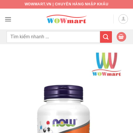
Bỏ
WOWMART.VN | CHUYÊN HÀNG NHẬP KHẨU
qua
nội
dung
Tìm
kiếm: