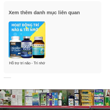
Xem thêm danh mục liên quan
Thành phần viên uống bổ não, giảm stress
Now GABA 750mg
Mỗi viên chứa:
Hỗ trợ trí não - Trí nhớ
GABA (Gamma-Aminobutyric Acid) 750 mg
Thành phần khác
: Cellulose (capsule), rice flour, silica,
and magnesium stearate (vegetable source).
Không được sản xuất với lúa mì, gluten, đậu nành, ngô,
sữa, trứng, cá, động vật có vỏ hoặc các thành phần hạt