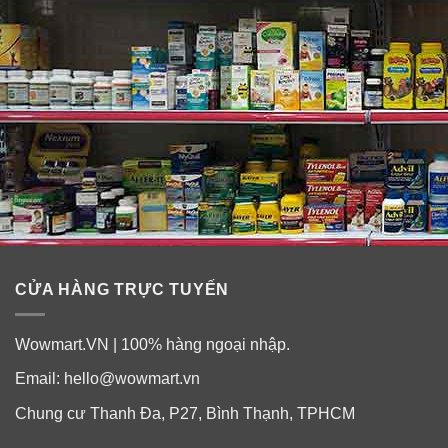
cây. Nhưng được sản xuất trong một cơ sở GMP xử lý
các thành phần khác có chứa các chất này.
CỬA HÀNG TRỰC TUYẾN
Wowmart.VN | 100% hàng ngoại nhập.
Email:
hello@wowmart.vn
Chung cư Thanh Đa, P27, Bình Thạnh, TPHCM