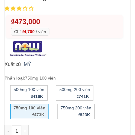
₫
473,000
Chỉ
₫4,700
/
viên
Xuất xứ:
MỸ
Phân loại
:
750mg 100 viên
500mg 100 viên
500mg 200 viên
₫416K
₫741K
750mg 100 viên
750mg 200 viên
₫473K
₫823K
Viên uống bổ não, giảm stress Now GABA 750mg 100 viên số 