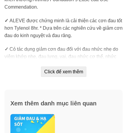
Commendation.
✓
ALEVE được chứng minh là cải thiện các cơn đau tốt
hơn Tylenol 8hr. * Dựa trên các nghiên cứu về giảm cơn
đau do kinh nguyệt và đau răng.
✓
Có tác dụng giảm cơn đau đối với đau nhức nhẹ do
viêm khớp nhẹ, đau lưng, vai, đau nhức cơ thể, nhức
đầu, đau bụng kinh, nhức răng… và hạ cơn sốt hiệu
quả.
Click để xem thêm
✓
Chỉ 1 viên Aleve nhỏ có thể giảm các cơn đau nhức
trong 12 giờ.
Xem thêm danh mục liên quan