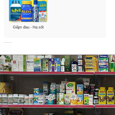
Giầ̡m đau - Hạ sốt
Một số các cơn đau cần hỗ trợ bởi Aleve
Pain Reliever/ Fever Reducer 220mg
Khái niệm cơ bản của đau lưng
Nếu bạn bị đau lưng, gặp nhiều ở người thường sống
xa nhà- khoảng 8 trong 10 người sẽ bị đau lưng tại một