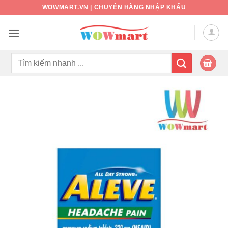
Bỏ
WOWMART.VN | CHUYÊN HÀNG NHẬP KHẨU
qua
nội
dung
Tìm
kiếm: