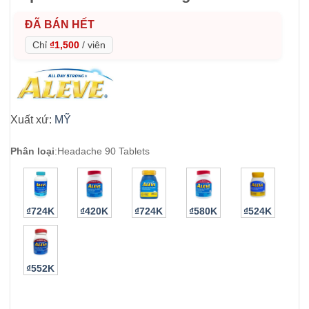
ĐÃ BÁN HẾT
Chỉ
₫1,500
/
viên
Xuất xứ:
MỸ
Phân loại
:
Headache 90 Tablets
₫724K
₫420K
₫724K
₫580K
₫524K
₫552K