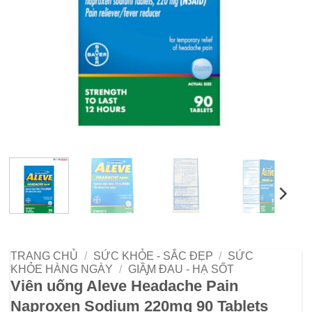
TRANG CHỦ
/
SỨC KHỎE - SẮC ĐẸP
/
SỨC
KHỎE HÀNG NGÀY
/
GIẦ̡M ĐAU - HẠ SỐT
Viên uống Aleve Headache Pain
Naproxen Sodium 220mg 90 Tablets