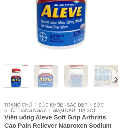
TRANG CHỦ
/
SỨC KHỎE - SẮC ĐẸP
/
SỨC
KHỎE HÀNG NGÀY
/
GIẦ̡M ĐAU - HẠ SỐT
Viên uống Aleve Soft Grip Arthritis
Cap Pain Reliever Naproxen Sodium