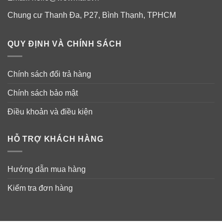
Chung cư Thanh Đa, P27, Bình Thạnh, TPHCM
QUY ĐỊNH VÀ CHÍNH SÁCH
Chính sách đổi trả hàng
Chính sách bảo mật
Điều khoản và điều kiện
HỖ TRỢ KHÁCH HÀNG
1 viên Aleve giảm các cơn đau: đau cơ, đau viêm khớp, đau
lưng, đau răng, đau bụng chu kỳ, nhức đầu…
Hướng dẫn mua hàng
Kiểm tra đơn hàng