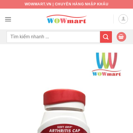
Bỏ
WOWMART.VN | CHUYÊN HÀNG NHẬP KHẨU
qua
nội
dung
Tìm
kiếm: