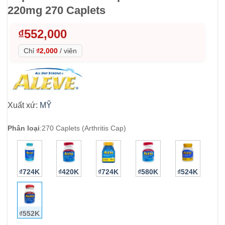
220mg 270 Caplets
₫
552,000
Chỉ
₫2,000
/
viên
Xuất xứ:
MỸ
Phân loại
:
270 Caplets (Arthritis Cap)
₫724K
₫420K
₫724K
₫580K
₫524K
₫552K