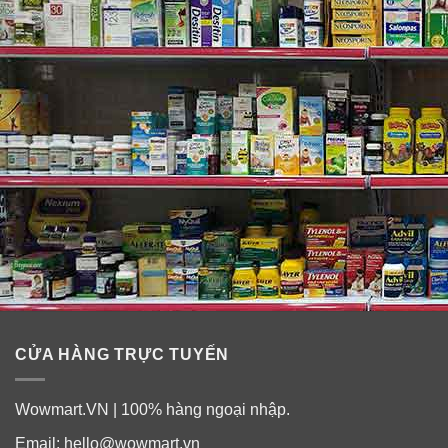
Aleve Caplets Soft Grip Arthritis Cap đặc biệt hơn Aleve
Caplets là vì: “Soft Grip Arthritis Cap” thiết kế vỏ ngoài dành
cho những người đau khớp sử dụng. Chai vừa vặn thoải mái
trong tầm tay bạn. Lớp đệm êm màu đỏ bao phủ phía ngoài
nắp. Phần thân có đường viền để tránh trơn tuột tay. Giúp
bạn kiểm soát tốt hơn.
CỬA HÀNG TRỰC TUYẾN
Wowmart.VN | 100% hàng ngoại nhập.
Email:
hello@wowmart.vn