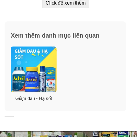
Click để xem thêm
✓
Chỉ cần 2 viên có thể giảm đau cả ngày. Mỗi viên có
sức mạnh kéo dài 12 giờ.
✓
Đối với những cơn đau nhức nhẹ do viêm khớp nhẹ,
đau lưng và đau nhức toàn thân và đau đầu.
Xem thêm danh mục liên quan
✓
Soft Grip® Arthritis Cap có thể dùng được cho trẻ em
từ 12 tuổi trở lên.
Giầ̡m đau - Hạ sốt