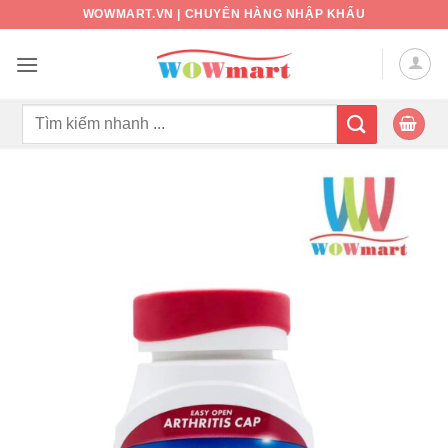
Bỏ
WOWMART.VN | CHUYÊN HÀNG NHẬP KHẨU
qua
nội
dung
Tìm
kiếm: