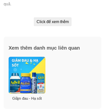
quả.
✓
Chỉ 1 viên Aleve nhỏ có thể giảm các cơn đau nhức
trong 12 giờ.
Click để xem thêm
Xem thêm danh mục liên quan
Giầ̡m đau - Hạ sốt