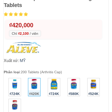
Tablets
₫
420,000
Chỉ
₫2,100
/
viên
Xuất xứ:
MỸ
Phân loại
:
200 Tablets (Arthritis Cap)
₫724K
₫420K
₫724K
₫580K
₫524K