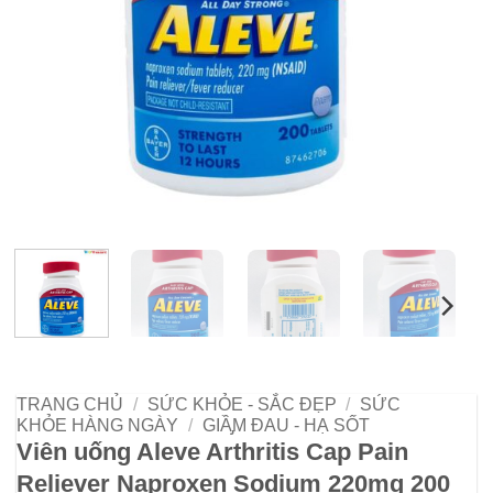
TRANG CHỦ
/
SỨC KHỎE - SẮC ĐẸP
/
SỨC
KHỎE HÀNG NGÀY
/
GIẦ̡M ĐAU - HẠ SỐT
Viên uống Aleve Arthritis Cap Pain
Reliever Naproxen Sodium 220mg 200