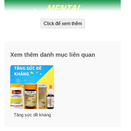
Click để xem thêm
Xem thêm danh mục liên quan
Tại sao bạn nên bổ sung viên sủi bọt
Berocca Performance mỗi ngày?
➤ Phù hợp cho lối sống năng động và bận rộn
– bổ
sung dinh dưỡng cho nhu cầu thể chất và tinh thần
hàng ngày.
➤ Cải thiện sự tập trung của bạn
– công thức với
Tăng sức đề kháng
vitamin tổng hợp và khoáng chất để giữ cho tâm trí của
bạn sáng suốt, sắc bén (nhạy bén trong suy nghĩ, phán
đoán) và tỉnh táo.