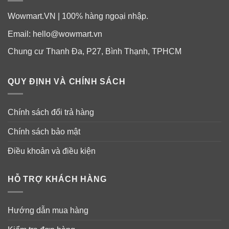
Wowmart.VN | 100% hàng ngoại nhập.
Email:
hello@wowmart.vn
Chung cư Thanh Đa, P27, Bình Thạnh, TPHCM
QUY ĐỊNH VÀ CHÍNH SÁCH
Chính sách đổi trả hàng
Chính sách bảo mật
Berocca vị dâu, ngoài ra còn có vị cam và xoài.
Điều khoản và điều kiện
Thành phần viên sủi tăng đề kháng
HỖ TRỢ KHÁCH HÀNG
Berocca Performance Effervescent
Mỗi viên chứa:
Hướng dẫn mua hàng