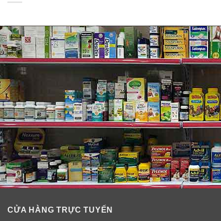
➤ Tăng cường năng lượng của bạn
– chứa vitamin B
và khoáng chất để tăng sức chịu đựng và chống lại
căng thẳng.
➤ Liều sủi bọt này thích hợp dùng hàng ngày
– có
thể được sử dụng như cách bổ sung chế độ ăn uống
hàng ngày.
➤ Dễ sử dụng
– hòa tan viên sủi trong ly nước. Hương
vị tuyệt vời dễ uống. Dễ dàng phù hợp để mang theo
trong ba lô và túi xách, thậm chí là túi quần áo.
CỬA HÀNG TRỰC TUYẾN