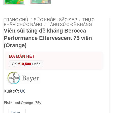
TRANG CHỦ
/
SỨC KHỎE - SẮC ĐẸP
/
THỰC
PHẨM CHỨC NĂNG
/
TĂNG SỨC ĐỀ KHÁNG
Viên sủi tăng đề kháng Berocca
Performance Effervescent 75 viên
(Orange)
ĐÃ BÁN HẾT
Chỉ
₫10,500
/
viên
Xuất xứ:
ÚC
Phân loại
:
Orange -75v
Berry