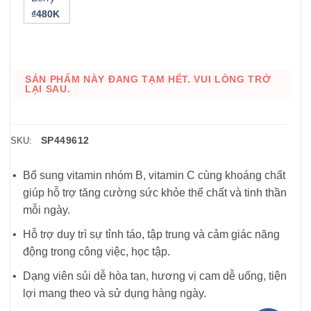
₫480K
SẢN PHẨM NÀY ĐANG TẠM HẾT. VUI LÒNG TRỞ
LẠI SAU.
SP449612
SKU:
Bổ sung vitamin nhóm B, vitamin C cùng khoáng chất
giúp hỗ trợ tăng cường sức khỏe thể chất và tinh thần
mỗi ngày.
Hỗ trợ duy trì sự tỉnh táo, tập trung và cảm giác năng
động trong công việc, học tập.
Dạng viên sủi dễ hòa tan, hương vị cam dễ uống, tiện
lợi mang theo và sử dụng hàng ngày.