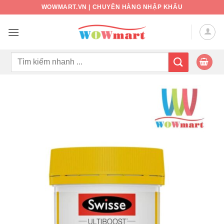
Bỏ
WOWMART.VN | CHUYÊN HÀNG NHẬP KHẨU
qua
nội
dung
Tìm
kiếm: