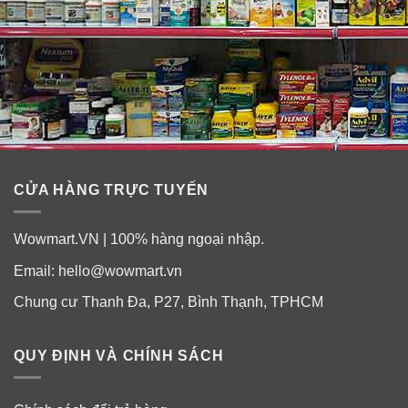
CỬA HÀNG TRỰC TUYẾN
Wowmart.VN | 100% hàng ngoại nhập.
Email:
hello@wowmart.vn
Chung cư Thanh Đa, P27, Bình Thạnh, TPHCM
QUY ĐỊNH VÀ CHÍNH SÁCH
Hướng dẫn sử dụng viên ngậm tăng
cường hệ miễn dịch từ Vitamin C và