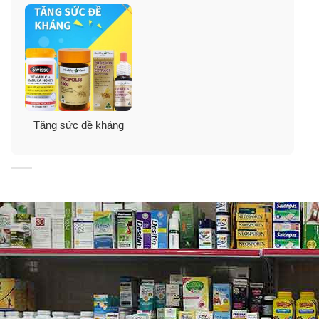
Tăng sức đề kháng
Thành phần viên nhai tăng sức đề kháng
Swisse Vitamin C + Manuka Honey
Mỗi viên chứa
: MANUKA HONEY (Honey) 100 mg.
ACEROLA (Malpighia glabra) extract equiv. fresh fruit
250 mg. VITAMIN C (as ascorbic acid) 200 mg.
VITAMIN C (as ascorbic acid from calcium ascorbate
dihydrate 164.33 mg) 135 mg. VITAMIN C (as ascorbic
acid from sodium ascorbate 186.67 mg) 165 mg. Total
Vitamin C 500 mg.