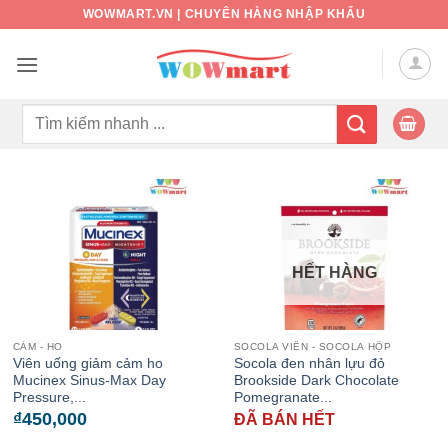
Bỏ
WOWMART.VN | CHUYÊN HÀNG NHẬP KHẨU
qua
nội
dung
Tìm
kiếm:
HẾT HÀNG
CẢM - HO
SOCOLA VIÊN - SOCOLA HỘP
Viên uống giảm cảm ho
Socola đen nhân lựu đỏ
Mucinex Sinus-Max Day
Brookside Dark Chocolate
Pressure,...
Pomegranate...
₫
450,000
ĐÃ BÁN HẾT