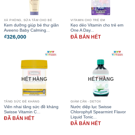
XÀ PHÒNG, SỮA TẮM CHO BÉ
VITAMIN CHO TRẺ EM
Kem dưỡng giúp bé thư giãn
Kẹo dẻo Vitamin cho trẻ em
Aveeno Baby Calming...
One A Day...
₫
326,000
ĐÃ BÁN HẾT
HẾT HÀNG
HẾT HÀNG
TĂNG SỨC ĐỀ KHÁNG
GIẢM CÂN - DETOX
Viên nhai tăng sức đề kháng
Nước diệp lục Swisse
Swisse Vitamin C...
Chlorophyll Spearmint Flavor
Liquid Tonic...
ĐÃ BÁN HẾT
ĐÃ BÁN HẾT