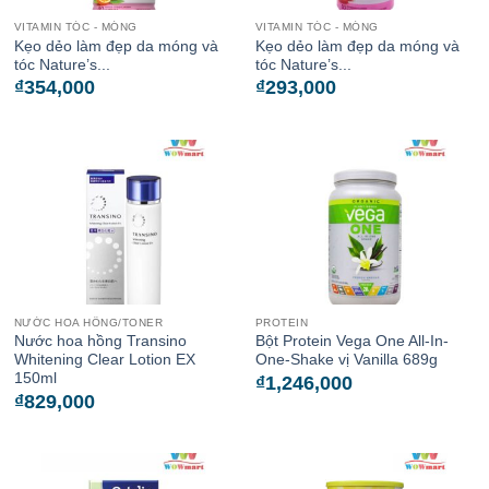
VITAMIN TÓC - MÓNG
VITAMIN TÓC - MÓNG
Kẹo dẻo làm đẹp da móng và
Kẹo dẻo làm đẹp da móng và
tóc Nature’s...
tóc Nature’s...
₫
354,000
₫
293,000
NƯỚC HOA HỒNG/TONER
PROTEIN
Nước hoa hồng Transino
Bột Protein Vega One All-In-
Whitening Clear Lotion EX
One-Shake vị Vanilla 689g
150ml
₫
1,246,000
₫
829,000