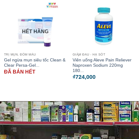
HẾT HÀNG
TRỊ MỤN, ĐỐM MÀU
GIẦ̡M ĐAU - HẠ SỐT
Gel ngừa mụn siêu tốc Clean &
Viên uống Aleve Pain Reliever
Clear Persa-Gel...
Naproxen Sodium 220mg
180...
ĐÃ BÁN HẾT
₫
724,000