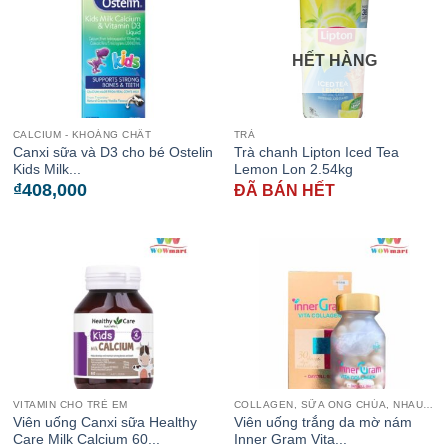
HẾT HÀNG
CALCIUM - KHOÁNG CHẤT
TRÀ
Canxi sữa và D3 cho bé Ostelin
Trà chanh Lipton Iced Tea
Kids Milk...
Lemon Lon 2.54kg
₫
408,000
ĐÃ BÁN HẾT
VITAMIN CHO TRẺ EM
COLLAGEN, SỮA ONG CHÚA, NHAU THAI CỪU
Viên uống Canxi sữa Healthy
Viên uống trắng da mờ nám
Care Milk Calcium 60...
Inner Gram Vita...